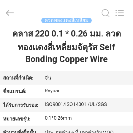
2026
Tianjin
Ruiyuan
Electric
Material
ลวดทองแดงสี่เหลี่ยม
Co,.Ltd.
All
Rights
คลาส 220 0.1 * 0.26 มม. ลวด
บ้าน
Reserved.
ทองแดงสี่เหลี่ยมจัตุรัส Self
ผลิตภัณฑ์
Bonding Copper Wire
วิดีโอ
สถานที่กำเนิด:
จีน
Rvyuan
ชื่อแบรนด์:
เกี่ยว
ISO9001/ISO14001 /UL/SGS
ได้รับการรับรอง:
กับ
0.1*0.26mm
หมายเลขรุ่น:
เรา
จำนวนสั่งซื้อขั้น
ประเภทต่าง ๆ ที่แตกต่างกันMOQ