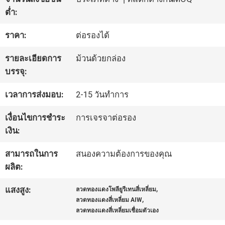
ต่ำ:
ทัวร์
ราคา:
ต่อรองได้
โรงงาน
รายละเอียดการ
ม้วนด้วยกล่อง
บรรจุ:
ควบคุม
เวลาการส่งมอบ:
2-15 วันทำการ
คุณภาพ
เงื่อนไขการชำระ
การเจรจาต่อรอง
เงิน:
ติดต่อ
สามารถในการ
สนองความต้องการของคุณ
ผลิต:
เรา
,
แสงสูง:
ลวดทองแดงโพลียูรีเทนสี่เหลี่ยม
,
ลวดทองแดงสี่เหลี่ยม AIW
ข่าว
ลวดทองแดงสี่เหลี่ยมเชื่อมตัวเอง