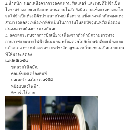
2.น้ำหนัก: นอกเหนือจากการลดฉนวน ฟิลเลอร์ และเทปที่ไม่จำเป็น
โครงสร้างสายเคเบิลแบบแบนคอมโพสิตยังมีความแข็งแรงทางกลไก
จนไม่จำเป็นต้องมีตัวนำขนาดใหญ่เพื่อความแข็งแรงหน้าตัดทองแดง
สามารถลดลงเหลือเท่าที่จำเป็นในการรับโหลดปัจจุบันหรือเพื่อตอบ
สนองความต้องการแรงดันตก
3. ลดผลกระทบจากการบิดเบี้ยว: เนื่องจากตัวนำมีความยาวทาง
กายภาพและทางไฟฟ้าที่แน่นอน พร้อมด้วยไดอิเล็กตริกที่ต่อเนื่องและ
สม่ำเสมอ การหน่วงเวลาระหว่างสัญญาณภายในสายเคเบิลแบบแบน
ที่ให้มาจะลดลง
แอปพลิเคชัน
ขดลวดโน๊ตบุ๊ค.
คอยล์ของเครื่องพิมพ์
มอเตอร์ของไดรเวอร์ซีดี
หม้อแปลงไฟฟ้า.
ที่ชาร์จไร้สาย