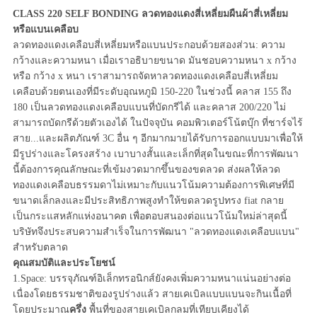
CLASS 220 SELF BONDING ลวดทองแดงสี่เหลี่ยมผืนผ้าสี่เหลี่ยม
หรือแบนเคลือบ
ลวดทองแดงเคลือบสี่เหลี่ยมหรือแบนประกอบด้วยสองส่วน: ความ
กว้างและความหนา เมื่อเราอธิบายขนาด มันชอบความหนา x กว้าง
หรือ กว้าง x หนา เราสามารถจัดหาลวดทองแดงเคลือบสี่เหลี่ยม
เคลือบด้วยตนเองที่มีระดับอุณหภูมิ 150-220 ในช่วงนี้ คลาส 155 ถึง
180 เป็นลวดทองแดงเคลือบแบนที่บัดกรีได้ และคลาส 200/220 ไม่
สามารถบัดกรีด้วยตัวเองได้ ในปัจจุบัน คอมพิวเตอร์โน้ตบุ๊ก ที่ชาร์จไร้
สาย...และผลิตภัณฑ์ 3C อื่น ๆ อีกมากมายได้รับการออกแบบมาเพื่อให้
มีรูปร่างและโครงสร้าง เบาบางสั้นและเล็กที่สุดในขณะที่การพัฒนา
นี้ต้องการคุณลักษณะที่เข้มงวดมากขึ้นของขดลวด ส่งผลให้ลวด
ทองแดงเคลือบธรรมดาไม่เหมาะกับแนวโน้มความต้องการพิเศษที่มี
ขนาดเล็กลงและมีประสิทธิภาพสูงทำให้ขดลวดรูปทรง fiat กลาย
เป็นกระแสหลักแห่งอนาคต เพื่อตอบสนองต่อแนวโน้มใหม่ล่าสุดนี้
บริษัทจึงประสบความสำเร็จในการพัฒนา "ลวดทองแดงเคลือบแบน"
สำหรับตลาด
คุณสมบัติและประโยชน์
1.Space: บรรจุภัณฑ์อิเล็กทรอนิกส์ยังคงเพิ่มความหนาแน่นอย่างต่อ
เนื่องโดยธรรมชาติของรูปร่างแล้ว สายเคเบิลแบบแบนจะกินเนื้อที่
โดยประมาณ
ครึ่ง
พื้นที่ของสายเคเบิลกลมที่เทียบเคียงได้