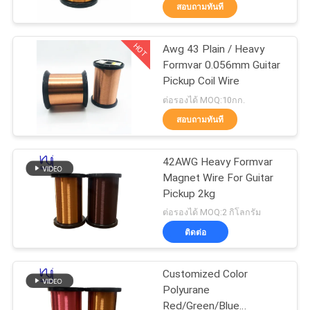
สอบถามทันที
ทัวร์
HOT
Awg 43 Plain / Heavy
194
Formvar 0.056mm Guitar
โรงงาน
Pickup Coil Wire
ลวดแม่เหล็ก
ต่อรองได้ MOQ:10กก.
ควบคุม
สอบถามทันที
คุณภาพ
42AWG Heavy Formvar
Magnet Wire For Guitar
Pickup 2kg
ติดต่อ
201
ต่อรองได้ MOQ:2 กิโลกรัม
ลวดทองแดงเคลือบ
ติดต่อ
เรา
ละเอียดพิเศษ
Customized Color
ข่าว
Polyurane
Red/Green/Blue