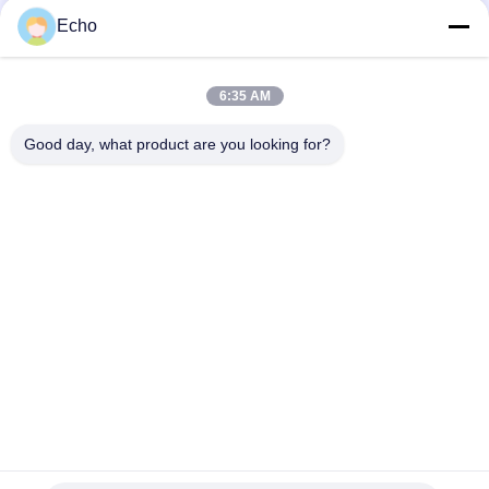
17
Echo
ตัวกรองสายไฟ
6:35 AM
Good day, what product are you looking for?
หมวดหมู่ยอดนิยม
ทั้งหมด
17
ลวดทองแดงเคลือบ
ลวดทองแดงสี่เหลี่ยม
หม้อแปลงโหมด
ลวดทองแดงเคลือบ
ลวดแม่เหล็ก
ละเอียดพิเศษ
สวิตช์
Ustc Litz Wire
FIW ลวด
ลวดเชื่อมตัวเอง
ลวดทองแดง Litz
50