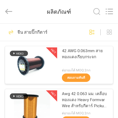
2026
Tianjin
Ruiyuan
ผลิตภัณฑ์
Electric
Material
Co,.Ltd.
All
Rights
230
บ้าน
Reserved.
จีน สายปิ๊กกีตาร์
ลวดทองแดงเคลือบ
ผลิตภัณฑ์
HOT
42 AWG 0.063mm สาย
ทองแดงเรียบกระจก
วิดีโอ
ต่อรองได้ MOQ:2กก
สอบถามทันที
427
เกี่ยว
HOT
Awg 42 0.063 มม. เคลือบ
ลวดทองแดงสี่เหลี่ยม
กับ
ทองแดง Heavy Formvar
Wire สำหรับกีตาร์ Pickup
เรา
Coils
ต่อรองได้ MOQ:2กก