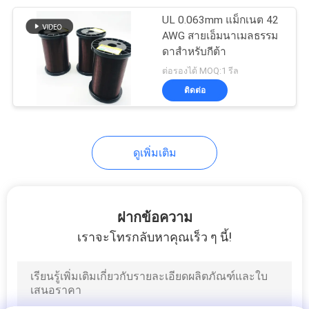
UL 0.063mm แม็กเนต 42
254
AWG สายเอ็มนาเมลธรรม
ดาสําหรับกีต้า
ลวดฉนวนสามชั้น
ต่อรองได้ MOQ:1 รีล
ติดต่อ
ดูเพิ่มเติม
87
วอยซ์คอยล์ลวด
ฝากข้อความ
เราจะโทรกลับหาคุณเร็ว ๆ นี้!