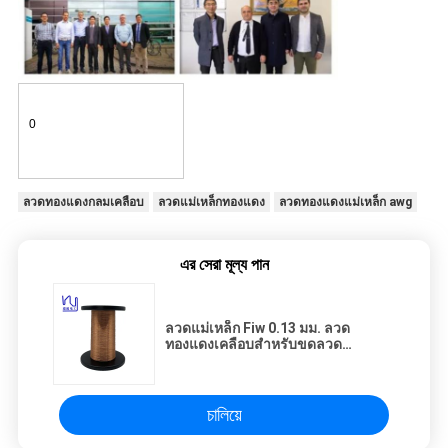
0
ลวดทองแดงกลมเคลือบ
ลวดแม่เหล็กทองแดง
ลวดทองแดงแม่เหล็ก awg
এর সেরা মূল্য পান
ลวดแม่เหล็ก Fiw 0.13 มม. ลวด
ทองแดงเคลือบสำหรับขดลวด
หม้อแปลง
চালিয়ে