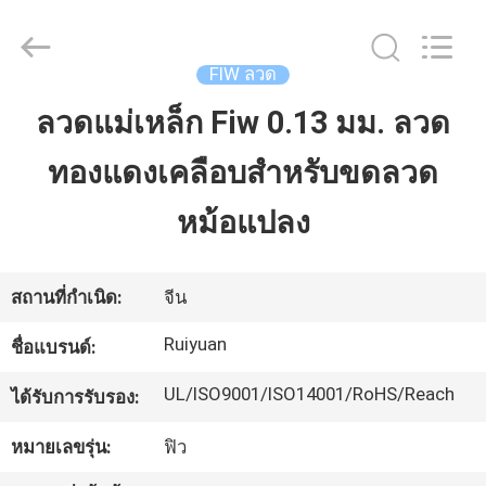
2026
Tianjin
Ruiyuan
Electric
Material
FIW ลวด
Co,.Ltd.
All
Rights
ลวดแม่เหล็ก Fiw 0.13 มม. ลวด
บ้าน
Reserved.
ทองแดงเคลือบสำหรับขดลวด
ผลิตภัณฑ์
หม้อแปลง
วิดีโอ
สถานที่กำเนิด:
จีน
Ruiyuan
ชื่อแบรนด์:
เกี่ยว
UL/ISO9001/ISO14001/RoHS/Reach
ได้รับการรับรอง:
กับ
หมายเลขรุ่น:
ฟิว
เรา