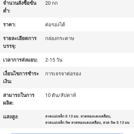
จำนวนสั่งซื้อขั้น
20 กก
ต่ำ:
ทัวร์
ราคา:
ต่อรองได้
โรงงาน
รายละเอียดการ
กล่องกระดาษ
บรรจุ:
ควบคุม
เวลาการส่งมอบ:
2-15 วัน
คุณภาพ
เงื่อนไขการชำระ
การเจรจาต่อรอง
เงิน:
ติดต่อ
สามารถในการ
10 ตัน/สัปดาห์
เรา
ผลิต:
,
แสงสูง:
ลวดแม่เหล็ก 0.13 มม. ลวดทองแดงเคลือบ
,
ลวดแม่เหล็ก fiw ลวดทองแดงเคลือบ
ลวด fiw 0.13 มม
ข่าว