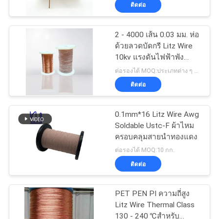
ติดต่อ
ทัวร์
2 - 4000 เส้น 0.03 มม. ห่อ
ด้วยลวดบัดกรี Litz Wire
โรงงาน
10kv แรงดันไฟฟ้าพัง
ทลายของลวดทองแดง
ต่อรองได้ MOQ:ประเภทต่าง ๆ ที่แตกต่างกันMOQ
เคลือบ
ควบคุม
ติดต่อ
คุณภาพ
0.1mm*16 Litz Wire Awg
Soldable Ustc-F ผ้าไหม
ครอบคลุมสายนําทองแดง
ติดต่อ
ต่อรองได้ MOQ:10 กก.
ติดต่อ
เรา
PET PEN PI ความถี่สูง
ข่าว
Litz Wire Thermal Class
130 - 240 ℃สำหรับ