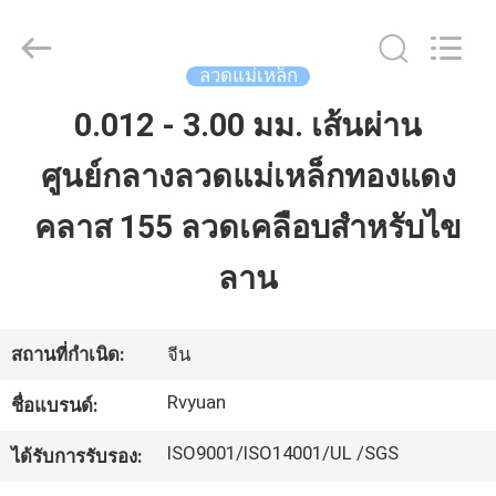
2026
Tianjin
Ruiyuan
Electric
Material
ลวดแม่เหล็ก
Co,.Ltd.
All
Rights
0.012 - 3.00 มม. เส้นผ่าน
บ้าน
Reserved.
ศูนย์กลางลวดแม่เหล็กทองแดง
ผลิตภัณฑ์
คลาส 155 ลวดเคลือบสำหรับไข
ลาน
วิดีโอ
สถานที่กำเนิด:
จีน
เกี่ยว
Rvyuan
ชื่อแบรนด์:
กับ
ISO9001/ISO14001/UL /SGS
ได้รับการรับรอง:
เรา