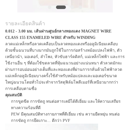
รายละเอียดสินค้า
0.012 - 3.00 มม. เส้นผ่านศูนย์กลางทองแดง MAGNET WIRE
CLASS 155 ENAMELED WIRE สำหรับ WINDING
ลวดแม่เหล็กหรือลวดเคลือบเป็นลวดทองแดงหรืออลูมิเนียมเคลือบ
ด้วยชั้นฉนวนที่บางมากมันถูกใช้ในการก่อสร้างหม้อแปลงไฟฟ้า, ตัว
เหนี่ยวนำ, มอเตอร์, ลำโพง, หัวขับฮาร์ดดิสก์, แม่เหล็กไฟฟ้า และการ
ใช้งานอื่น ๆ ที่ต้องใช้ขดลวดที่หุ้มฉนวนอย่างแน่นหนา ตัวลวดมักจะ
ผ่านการอบอ่อนอย่างเต็มที่และทองแดงที่ผ่านการกลั่นด้วยไฟฟ้าลวด
แม่เหล็กอลูมิเนียมบางครั้งใช้สำหรับหม้อแปลงและมอเตอร์ขนาด
ใหญ่ฉนวนโดยทั่วไปจะทำจากวัสดุฟิล์มโพลีเมอร์ที่เหนียวมากกว่า
การเคลือบตามชื่อ
คุณสมบัติ
การขูดขีด การขัดถู ทนต่อสารเคมีได้ดีเยี่ยม และให้ความเสถียร
ทางความร้อนที่ดี
PEW มีคุณสมบัติทางกายภาพที่ดีเยี่ยม เช่น ความยืดหยุ่น ทนต่อ
การขัดถู การยึดเกาะ... ดีกว่า PVF