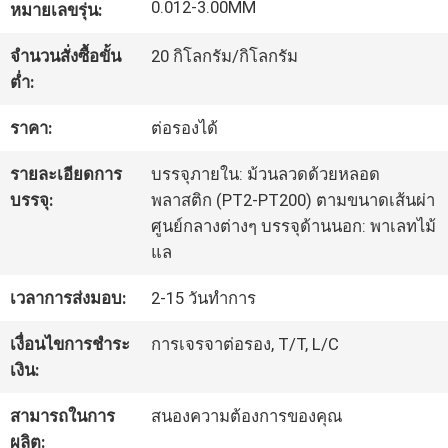
0.012-3.00MM
หมายเลขรุ่น:
ทัวร์
จำนวนสั่งซื้อขั้น
20 กิโลกรัม/กิโลกรัม
ต่ำ:
โรงงาน
ราคา:
ต่อรองได้
รายละเอียดการ
บรรจุภายใน: ม้วนลวดด้วยหลอด
ควบคุม
บรรจุ:
พลาสติก (PT2-PT200) ตามขนาดเส้นผ่า
คุณภาพ
ศูนย์กลางต่างๆ บรรจุด้านนอก: พาเลทไม้
แล
ติดต่อ
เวลาการส่งมอบ:
2-15 วันทำการ
เรา
เงื่อนไขการชำระ
การเจรจาต่อรอง, T/T, L/C
เงิน:
สามารถในการ
สนองความต้องการของคุณ
ข่าว
ผลิต: