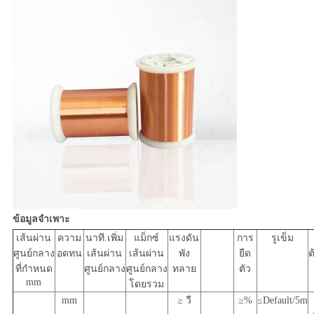
ข้อมูลจำเพาะ
เส้นผ่าน
ความ
นาที.เพิ่ม
แม็กซ์
แรงดัน
การ
รูเข็ม
ศูนย์กลาง
อดทน
เส้นผ่าน
เส้นผ่าน
พัง
ยืด
ต
ที่กำหนด
ศูนย์กลาง
ศูนย์กลาง
ทลาย
ตัว
mm
โดยรวม
mm
≥ วี
≥%
≤Default/5m