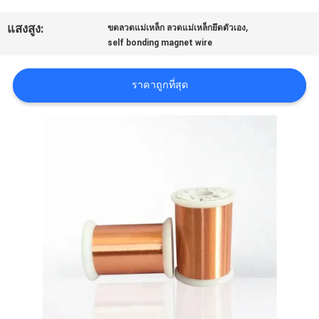
,
แสงสูง:
ขดลวดแม่เหล็ก ลวดแม่เหล็กยึดตัวเอง
ขอ
self bonding magnet wire
อ้าง
ราคาถูกที่สุด
แผนผัง
เว็บไซต์
PRIVACY
POLICY