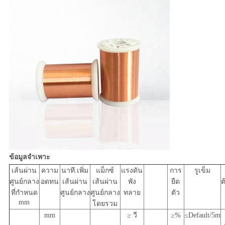
ข้อมูลจำเพาะ
เส้นผ่าน
ความ
นาที.เพิ่ม
แม็กซ์
แรงดัน
การ
รูเข็ม
ศูนย์กลาง
อดทน
เส้นผ่าน
เส้นผ่าน
พัง
ยืด
ต
ที่กำหนด
ศูนย์กลาง
ศูนย์กลาง
ทลาย
ตัว
mm
โดยรวม
mm
≥ วี
≥%
≤Default/5m