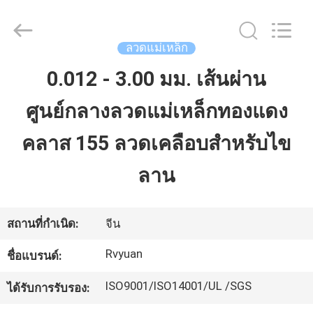
2026
Tianjin
Ruiyuan
Electric
Material
ลวดแม่เหล็ก
Co,.Ltd.
All
Rights
0.012 - 3.00 มม. เส้นผ่าน
บ้าน
Reserved.
ศูนย์กลางลวดแม่เหล็กทองแดง
ผลิตภัณฑ์
คลาส 155 ลวดเคลือบสำหรับไข
ลาน
วิดีโอ
สถานที่กำเนิด:
จีน
เกี่ยว
Rvyuan
ชื่อแบรนด์:
กับ
ISO9001/ISO14001/UL /SGS
ได้รับการรับรอง:
เรา