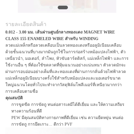
รายละเอียดสินค้า
0.012 - 3.00 มม. เส้นผ่านศูนย์กลางทองแดง MAGNET WIRE
CLASS 155 ENAMELED WIRE สำหรับ WINDING
ลวดแม่เหล็กหรือลวดเคลือบเป็นลวดทองแดงหรืออลูมิเนียมเคลือบ
ด้วยชั้นฉนวนที่บางมากมันถูกใช้ในการก่อสร้างหม้อแปลงไฟฟ้า, ตัว
เหนี่ยวนำ, มอเตอร์, ลำโพง, หัวขับฮาร์ดดิสก์, แม่เหล็กไฟฟ้า และการ
ใช้งานอื่น ๆ ที่ต้องใช้ขดลวดที่หุ้มฉนวนอย่างแน่นหนา ตัวลวดมักจะ
ผ่านการอบอ่อนอย่างเต็มที่และทองแดงที่ผ่านการกลั่นด้วยไฟฟ้าลวด
แม่เหล็กอลูมิเนียมบางครั้งใช้สำหรับหม้อแปลงและมอเตอร์ขนาด
ใหญ่ฉนวนโดยทั่วไปจะทำจากวัสดุฟิล์มโพลีเมอร์ที่เหนียวมากกว่า
การเคลือบตามชื่อ
คุณสมบัติ
การขูดขีด การขัดถู ทนต่อสารเคมีได้ดีเยี่ยม และให้ความเสถียร
ทางความร้อนที่ดี
PEW มีคุณสมบัติทางกายภาพที่ดีเยี่ยม เช่น ความยืดหยุ่น ทนต่อ
การขัดถู การยึดเกาะ... ดีกว่า PVF