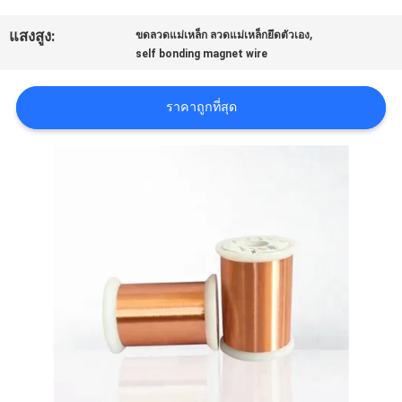
,
แสงสูง:
ขดลวดแม่เหล็ก ลวดแม่เหล็กยึดตัวเอง
ขอ
self bonding magnet wire
อ้าง
ราคาถูกที่สุด
แผนผัง
เว็บไซต์
PRIVACY
POLICY