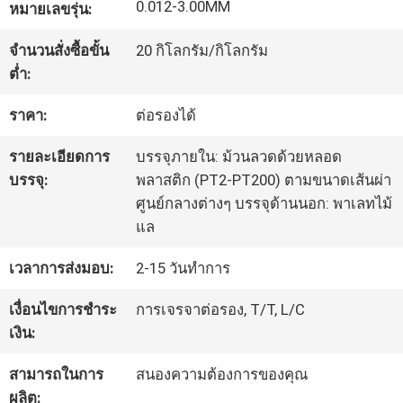
0.012-3.00MM
หมายเลขรุ่น:
ทัวร์
จำนวนสั่งซื้อขั้น
20 กิโลกรัม/กิโลกรัม
ต่ำ:
โรงงาน
ราคา:
ต่อรองได้
รายละเอียดการ
บรรจุภายใน: ม้วนลวดด้วยหลอด
ควบคุม
บรรจุ:
พลาสติก (PT2-PT200) ตามขนาดเส้นผ่า
คุณภาพ
ศูนย์กลางต่างๆ บรรจุด้านนอก: พาเลทไม้
แล
ติดต่อ
เวลาการส่งมอบ:
2-15 วันทำการ
เรา
เงื่อนไขการชำระ
การเจรจาต่อรอง, T/T, L/C
เงิน:
สามารถในการ
สนองความต้องการของคุณ
ข่าว
ผลิต: