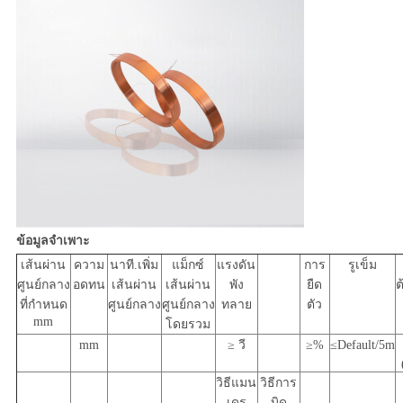
ข้อมูลจำเพาะ
เส้นผ่าน
ความ
นาที.เพิ่ม
แม็กซ์
แรงดัน
การ
รูเข็ม
ศูนย์กลาง
อดทน
เส้นผ่าน
เส้นผ่าน
พัง
ยืด
ต
ที่กำหนด
ศูนย์กลาง
ศูนย์กลาง
ทลาย
ตัว
mm
โดยรวม
mm
≥ วี
≥%
≤Default/5m
วิธีแมน
วิธีการ
เดร
บิด