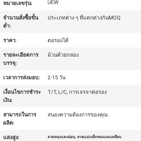
UEW
หมายเลขรุ่น:
ทัวร์
จำนวนสั่งซื้อขั้น
ประเภทต่าง ๆ ที่แตกต่างกันMOQ
ต่ำ:
โรงงาน
ราคา:
ต่อรองได้
รายละเอียดการ
ม้วนด้วยกล่อง
ควบคุม
บรรจุ:
คุณภาพ
เวลาการส่งมอบ:
2-15 วัน
เงื่อนไขการชำระ
T/T, L/C, การเจรจาต่อรอง
ติดต่อ
เงิน:
เรา
สามารถในการ
สนองความต้องการของคุณ
ผลิต:
ข่าว
,
แสงสูง:
ลวดทองแดงอ่อน
ลวดแม่เหล็กทองแดงเคลือบ