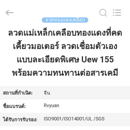
2026
Tianjin
Ruiyuan
Electric
Material
ลวดทองแดงเคลือบ
Co,.Ltd.
All
Rights
ลวดแม่เหล็กเคลือบทองแดงที่คด
บ้าน
Reserved.
เคี้ยวมอเตอร์ ลวดเชื่อมตัวเอง
ผลิตภัณฑ์
แบบละเอียดพิเศษ Uew 155
พร้อมความทนทานต่อสารเคมี
วิดีโอ
สถานที่กำเนิด:
จีน
เกี่ยว
Rvyuan
ชื่อแบรนด์:
กับ
ISO9001/ISO14001/UL /SGS
ได้รับการรับรอง:
เรา