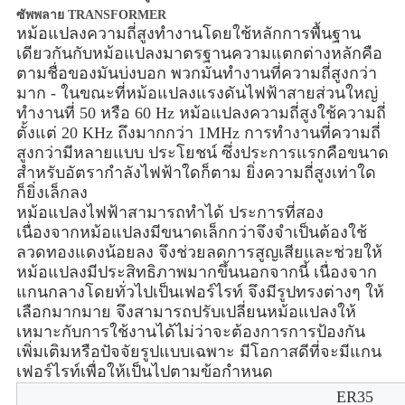
ซัพพลาย TRANSFORMER
หม้อแปลงความถี่สูงทำงานโดยใช้หลักการพื้นฐาน
เดียวกันกับหม้อแปลงมาตรฐานความแตกต่างหลักคือ
ตามชื่อของมันบ่งบอก พวกมันทำงานที่ความถี่สูงกว่า
มาก - ในขณะที่หม้อแปลงแรงดันไฟฟ้าสายส่วนใหญ่
ทำงานที่ 50 หรือ 60 Hz หม้อแปลงความถี่สูงใช้ความถี่
ตั้งแต่ 20 KHz ถึงมากกว่า 1MHz การทำงานที่ความถี่
สูงกว่ามีหลายแบบ ประโยชน์ ซึ่งประการแรกคือขนาด
สำหรับอัตรากำลังไฟฟ้าใดก็ตาม ยิ่งความถี่สูงเท่าใด
ก็ยิ่งเล็กลง
หม้อแปลงไฟฟ้าสามารถทำได้ ประการที่สอง
เนื่องจากหม้อแปลงมีขนาดเล็กกว่าจึงจำเป็นต้องใช้
ลวดทองแดงน้อยลง จึงช่วยลดการสูญเสียและช่วยให้
หม้อแปลงมีประสิทธิภาพมากขึ้นนอกจากนี้ เนื่องจาก
แกนกลางโดยทั่วไปเป็นเฟอร์ไรท์ จึงมีรูปทรงต่างๆ ให้
เลือกมากมาย จึงสามารถปรับเปลี่ยนหม้อแปลงให้
เหมาะกับการใช้งานได้ไม่ว่าจะต้องการการป้องกัน
เพิ่มเติมหรือปัจจัยรูปแบบเฉพาะ มีโอกาสดีที่จะมีแกน
เฟอร์ไรท์เพื่อให้เป็นไปตามข้อกำหนด
ER35