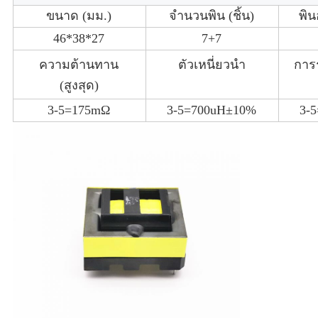
ขนาด (มม.)
จำนวนพิน (ชิ้น)
พิน
46*38*27
7+7
ความต้านทาน
ตัวเหนี่ยวนำ
การร
(สูงสุด)
3-5=175mΩ
3-5=700uH±10%
3-