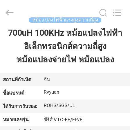
2026
Tianjin
Ruiyuan
Electric
Material
หม้อแปลงไฟฟ้าแรงสูงความถี่สูง
Co,.Ltd.
All
Rights
700uH 100KHz หม้อแปลงไฟฟ้า
บ้าน
Reserved.
อิเล็กทรอนิกส์ความถี่สูง
ผลิตภัณฑ์
หม้อแปลงจ่ายไฟ หม้อแปลง
วิดีโอ
สถานที่กำเนิด:
จีน
Rvyuan
ชื่อแบรนด์:
เกี่ยว
ROHS/SGS/UL
ได้รับการรับรอง:
กับ
หมายเลขรุ่น:
ซีรีส์ VTC-EE/EP/EI
เรา