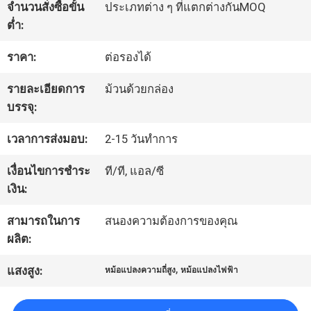
จำนวนสั่งซื้อขั้น
ประเภทต่าง ๆ ที่แตกต่างกันMOQ
ต่ำ:
ทัวร์
ราคา:
ต่อรองได้
โรงงาน
รายละเอียดการ
ม้วนด้วยกล่อง
บรรจุ:
ควบคุม
เวลาการส่งมอบ:
2-15 วันทำการ
คุณภาพ
เงื่อนไขการชำระ
ที/ที, แอล/ซี
เงิน:
ติดต่อ
สามารถในการ
สนองความต้องการของคุณ
เรา
ผลิต:
,
แสงสูง:
หม้อแปลงความถี่สูง
หม้อแปลงไฟฟ้า
ข่าว