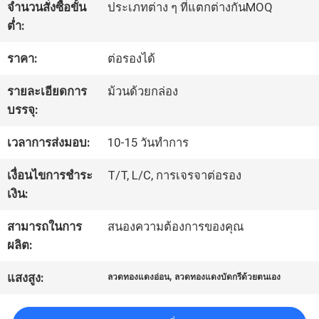
จำนวนสั่งซื้อขั้น
ประเภทต่าง ๆ ที่แตกต่างกันMOQ
ต่ำ:
ทัวร์
ราคา:
ต่อรองได้
โรงงาน
รายละเอียดการ
ม้วนด้วยกล่อง
บรรจุ:
ควบคุม
เวลาการส่งมอบ:
10-15 วันทำการ
คุณภาพ
เงื่อนไขการชำระ
T/T, L/C, การเจรจาต่อรอง
เงิน:
ติดต่อ
สามารถในการ
สนองความต้องการของคุณ
เรา
ผลิต:
,
แสงสูง:
ลวดทองแดงอ่อน
ลวดทองแดงบัดกรีด้วยตนเอง
ข่าว