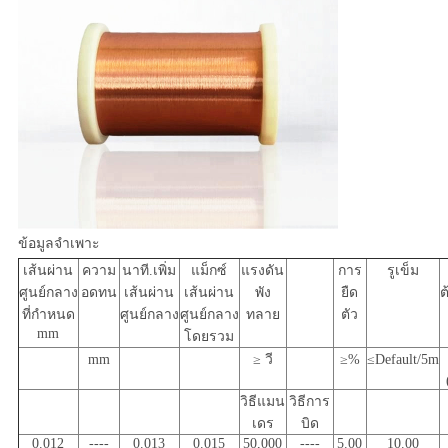
ข้อมูลจำเพาะ
เส้นผ่าน
ความ
นาที.เพิ่ม
แม็กซ์
แรงดัน
การ
รูเข็ม
ศูนย์กลาง
อดทน
เส้นผ่าน
เส้นผ่าน
พัง
ยืด
ต
ที่กำหนด
ศูนย์กลาง
ศูนย์กลาง
ทลาย
ตัว
mm
โดยรวม
mm
≥ วี
≥%
≤Default/5m
วิธีแมน
วิธีการ
เดร
บิด
0.012
----
0.013
0.015
50,000
----
5.00
10.00