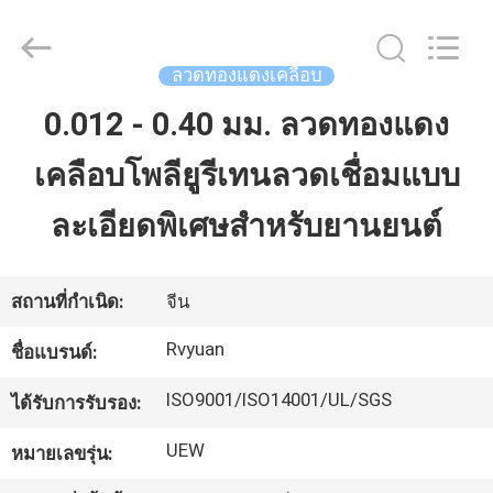
2026
Tianjin
Ruiyuan
Electric
Material
ลวดทองแดงเคลือบ
Co,.Ltd.
All
Rights
0.012 - 0.40 มม. ลวดทองแดง
บ้าน
Reserved.
เคลือบโพลียูรีเทนลวดเชื่อมแบบ
ผลิตภัณฑ์
ละเอียดพิเศษสำหรับยานยนต์
วิดีโอ
สถานที่กำเนิด:
จีน
Rvyuan
ชื่อแบรนด์:
เกี่ยว
ISO9001/ISO14001/UL/SGS
ได้รับการรับรอง:
กับ
UEW
หมายเลขรุ่น:
เรา