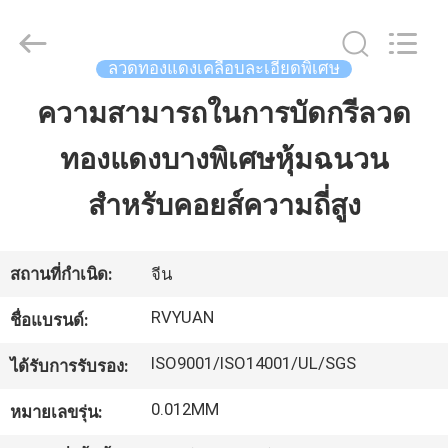
2026
Tianjin
Ruiyuan
Electric
Material
ลวดทองแดงเคลือบละเอียดพิเศษ
Co,.Ltd.
All
Rights
ความสามารถในการบัดกรีลวด
บ้าน
Reserved.
ทองแดงบางพิเศษหุ้มฉนวน
ผลิตภัณฑ์
สำหรับคอยส์ความถี่สูง
วิดีโอ
สถานที่กำเนิด:
จีน
RVYUAN
ชื่อแบรนด์:
เกี่ยว
ISO9001/ISO14001/UL/SGS
ได้รับการรับรอง:
กับ
0.012MM
หมายเลขรุ่น:
เรา