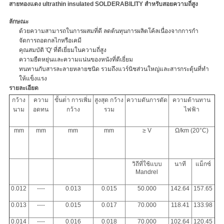
สายทองแดง ultrathin insulated SOLDERABILITY สําหรับสอยความถี่สูง
ลักษณะ
ด้วยความสามารถในการผสมที่ดี ลดต้นทุนการผลิตโค้ลเนื่องจากการกํา
จัดการถอดกลไกหรือเคมี
คุณสมบัติ 'Q' ที่ดีเยี่ยมในความถี่สูง
ความยืดหยุ่นและความแน่นของหนังที่ดีเยี่ยม
ทนทานกับสารละลายหลายชนิด รวมถึงแวร์นิชส่วนใหญ่และสารกระตุ้นที่ทํา
ให้แข็งแรง
รายละเอียด
กว้าง
ความ
ขั้นต่ํา การเพิ่ม
สูงสุด กว้าง
ความดันการตัด
ความต้านทาน
นาม
อดทน
กว้าง
รวม
ไฟฟ้า
mm
mm
mm
mm
≥ V
Ω/km (20°C)
วิถีที่ใช้แบบ
นาที
แม็กซ์
Mandrel
0.012
----
0.013
0.015
50.000
142.64
157.65
0.013
----
0.015
0.017
70.000
118.41
133.98
0.014
----
0.016
0.018
70.000
102.64
120.45