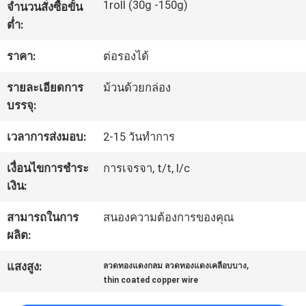
1roll (30g -150g)
จำนวนสั่งซื้อขั้น
ต่ำ:
ทัวร์
ราคา:
ต่อรองได้
โรงงาน
รายละเอียดการ
ม้วนด้วยกล่อง
บรรจุ:
ควบคุม
เวลาการส่งมอบ:
2-15 วันทำการ
คุณภาพ
เงื่อนไขการชำระ
การเจรจา, t/t, l/c
เงิน:
ติดต่อ
สามารถในการ
สนองความต้องการของคุณ
เรา
ผลิต:
,
แสงสูง:
ลวดทองแดงกลม ลวดทองแดงเคลือบบาง
thin coated copper wire
ข่าว