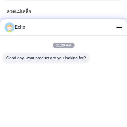
ลวดแม่เหล็ก
ลวดแม่เหล็กโพลียูรีเทน 0.06 มม. ลวดเคลือบทองแดง
Echo
0.15 มม. เคลือบลวดทองแดงเคลือบฟันแผนภูมิเกจลวดเคลือบ
11:20 AM
ลวดแม่เหล็กทองแดงเคลือบ 0.036 มม. สำหรับนาฬิกา / คอยส์
Good day, what product are you looking for?
หมวดหมู่ยอดนิยม
ทั้งหมด
ลวดทองแดงเคลือบ
ลวดทองแดงสี่เหลี่ยม
ลวดทองแดงเคลือบ
ลวดแม่เหล็ก
ละเอียดพิเศษ
Ustc Litz Wire
FIW ลวด