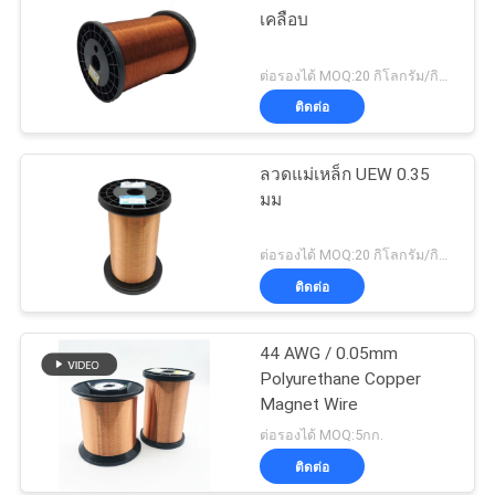
เคลือบ
ต่อรองได้ MOQ:20 กิโลกรัม/กิโลกรัม
ติดต่อ
ลวดแม่เหล็ก UEW 0.35
มม
ต่อรองได้ MOQ:20 กิโลกรัม/กิโลกรัม
ติดต่อ
44 AWG / 0.05mm
Polyurethane Copper
Magnet Wire
ต่อรองได้ MOQ:5กก.
ติดต่อ