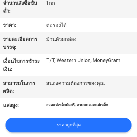
จำนวนสั่งซื้อขั้น
1กก
ต่ำ:
ทัวร์
ราคา:
ต่อรองได้
โรงงาน
รายละเอียดการ
ม้วนด้วยกล่อง
บรรจุ:
ควบคุม
T/T, Western Union, MoneyGram
เงื่อนไขการชำระ
คุณภาพ
เงิน:
สามารถในการ
สนองความต้องการของคุณ
ติดต่อ
ผลิต:
,
เรา
แสงสูง:
ลวดแม่เหล็กบัดกรี
ลวดขดลวดแม่เหล็ก
ราคาถูกที่สุด
ข่าว