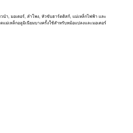
นำ, มอเตอร์, ลำโพง, หัวขับฮาร์ดดิสก์, แม่เหล็กไฟฟ้า และ
วดแม่เหล็กอลูมิเนียมบางครั้งใช้สำหรับหม้อแปลงและมอเตอร์