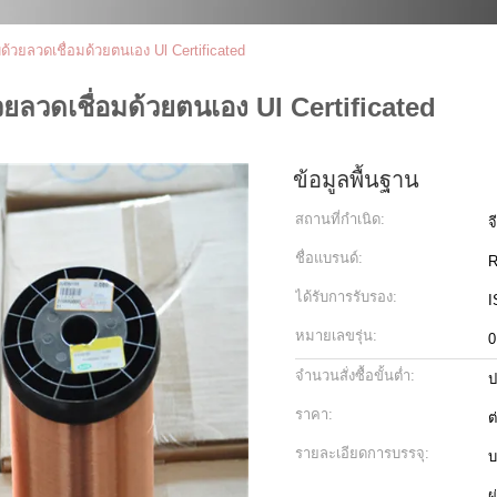
้วยลวดเชื่อมด้วยตนเอง Ul Certificated
ยลวดเชื่อมด้วยตนเอง Ul Certificated
ข้อมูลพื้นฐาน
สถานที่กำเนิด:
จ
ชื่อแบรนด์:
R
ได้รับการรับรอง:
I
หมายเลขรุ่น:
0
จำนวนสั่งซื้อขั้นต่ำ:
ป
ราคา:
ต
รายละเอียดการบรรจุ:
บ
ผ