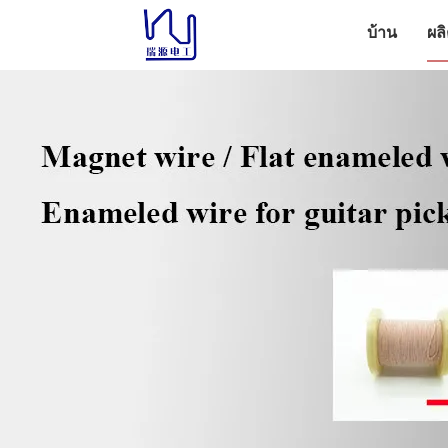
บ้าน
ผล