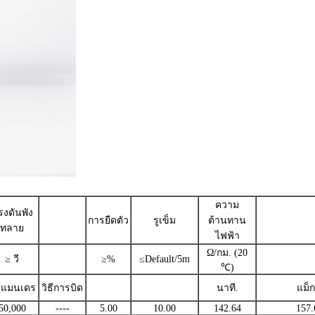
ความ
รงดันพัง
การยืดตัว
รูเข็ม
ต้านทาน
ทลาย
ไฟฟ้า
Ω/กม. (20
≥ วี
≥%
≤Default/5m
℃)
ธีแมนเดร
วิธีการบิด
นาที.
แม็ก
50,000
----
5.00
10.00
142.64
157.