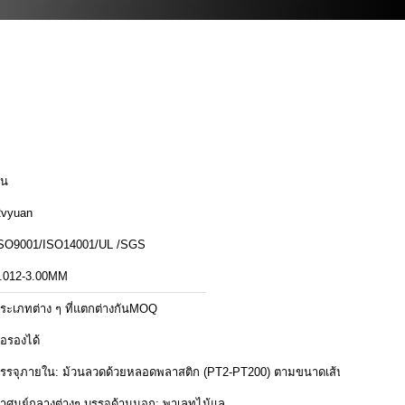
ีน
vyuan
SO9001/ISO14001/UL /SGS
.012-3.00MM
ระเภทต่าง ๆ ที่แตกต่างกันMOQ
่อรองได้
รรจุภายใน: ม้วนลวดด้วยหลอดพลาสติก (PT2-PT200) ตามขนาดเส้น
่าศูนย์กลางต่างๆ บรรจุด้านนอก: พาเลทไม้แล