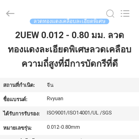
2026
Tianjin
Ruiyuan
Electric
Material
ลวดทองแดงเคลือบละเอียดพิเศษ
Co,.Ltd.
All
Rights
2UEW 0.012 - 0.80 มม. ลวด
บ้าน
Reserved.
ทองแดงละเอียดพิเศษลวดเคลือบ
ผลิตภัณฑ์
ความถี่สูงที่มีการบัดกรีที่ดี
วิดีโอ
สถานที่กำเนิด:
จีน
Rvyuan
ชื่อแบรนด์:
เกี่ยว
ISO9001/ISO14001/UL /SGS
ได้รับการรับรอง:
กับ
0.012-0.80mm
หมายเลขรุ่น:
เรา