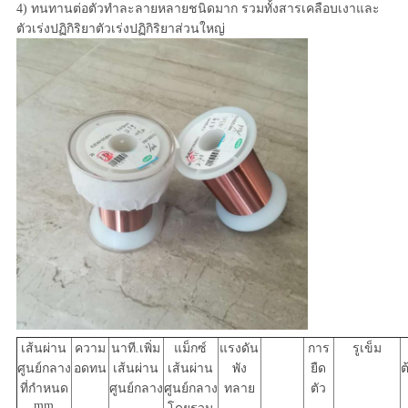
4) ทนทานต่อตัวทำละลายหลายชนิดมาก รวมทั้งสารเคลือบเงาและ
ตัวเร่งปฏิกิริยาตัวเร่งปฏิกิริยาส่วนใหญ่
เส้นผ่าน
ความ
นาที.เพิ่ม
แม็กซ์
แรงดัน
การ
รูเข็ม
ศูนย์กลาง
อดทน
เส้นผ่าน
เส้นผ่าน
พัง
ยืด
ต
ที่กำหนด
ศูนย์กลาง
ศูนย์กลาง
ทลาย
ตัว
mm