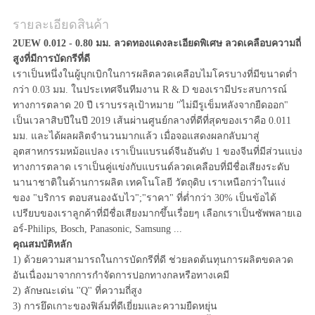
รายละเอียดสินค้า
2UEW 0.012 - 0.80 มม. ลวดทองแดงละเอียดพิเศษ ลวดเคลือบความถี่
สูงที่มีการบัดกรีที่ดี
เราเป็นหนึ่งในผู้บุกเบิกในการผลิตลวดเคลือบไมโครบางที่มีขนาดต่ำ
กว่า 0.03 มม. ในประเทศจีนทีมงาน R & D ของเรามีประสบการณ์
ทางการตลาด 20 ปี เราบรรลุเป้าหมาย "ไม่มีรูเข็มหลังจากยืดออก"
เป็นเวลาสิบปีในปี 2019 เส้นผ่านศูนย์กลางที่ดีที่สุดของเราคือ 0.011
มม. และได้ผลผลิตจำนวนมากแล้ว เมื่อจอแสดงผลกลับมาสู่
อุตสาหกรรมหม้อแปลง เราเป็นแบรนด์จีนอันดับ 1 ของจีนที่มีส่วนแบ่ง
ทางการตลาด เราเป็นคู่แข่งกับแบรนด์ลวดเคลือบที่มีชื่อเสียงระดับ
นานาชาติในด้านการผลิต เทคโนโลยี วัตถุดิบ เราเหนือกว่าในแง่
ของ "บริการ ตอบสนองฉับไว";"ราคา" ที่ต่ำกว่า 30% เป็นข้อได้
เปรียบของเราลูกค้าที่มีชื่อเสียงมากขึ้นเรื่อยๆ เลือกเราเป็นซัพพลายเอ
อร์-Philips, Bosch, Panasonic, Samsung ...
คุณสมบัติหลัก
1) ด้วยความสามารถในการบัดกรีที่ดี ช่วยลดต้นทุนการผลิตขดลวด
อันเนื่องมาจากการกำจัดการปอกทางกลหรือทางเคมี
2) ลักษณะเด่น ''Q'' ที่ความถี่สูง
3) การยึดเกาะของฟิล์มที่ดีเยี่ยมและความยืดหยุ่น