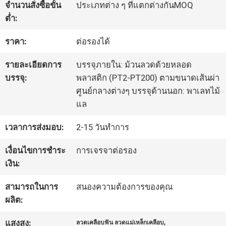
จำนวนสั่งซื้อขั้น
ประเภทต่าง ๆ ที่แตกต่างกันMOQ
ต่ำ:
ทัวร์
ราคา:
ต่อรองได้
โรงงาน
รายละเอียดการ
บรรจุภายใน: ม้วนลวดด้วยหลอด
บรรจุ:
พลาสติก (PT2-PT200) ตามขนาดเส้นผ่า
ควบคุม
ศูนย์กลางต่างๆ บรรจุด้านนอก: พาเลทไม้
แล
คุณภาพ
เวลาการส่งมอบ:
2-15 วันทำการ
ติดต่อ
เงื่อนไขการชำระ
การเจรจาต่อรอง
เงิน:
เรา
สามารถในการ
สนองความต้องการของคุณ
ผลิต:
ข่าว
,
แสงสูง:
ลวดเคลือบฟัน ลวดแม่เหล็กเคลือบ