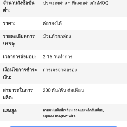
จำนวนสั่งซื้อขั้น
ประเภทต่าง ๆ ที่แตกต่างกันMOQ
ต่ำ:
ทัวร์
ราคา:
ต่อรองได้
โรงงาน
รายละเอียดการ
ม้วนด้วยกล่อง
บรรจุ:
ควบคุม
เวลาการส่งมอบ:
2-15 วันทำการ
คุณภาพ
เงื่อนไขการชำระ
การเจรจาต่อรอง
เงิน:
ติดต่อ
สามารถในการ
200 ตัน/ตัน ต่อเดือน
เรา
ผลิต:
,
แสงสูง:
ลวดแม่เหล็กสี่เหลี่ยม ลวดแม่เหล็กสี่เหลี่ยม
square magnet wire
ข่าว