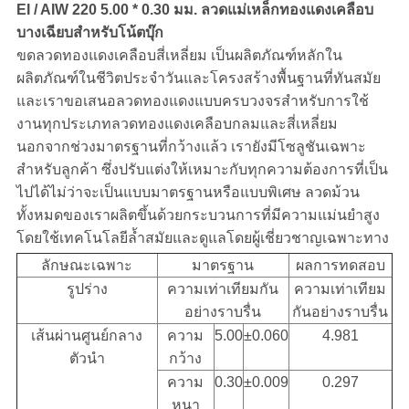
EI / AIW 220 5.00 * 0.30 มม. ลวดแม่เหล็กทองแดงเคลือบ
บางเฉียบสำหรับโน้ตบุ๊ก
ขดลวดทองแดงเคลือบสี่เหลี่ยม
เป็นผลิตภัณฑ์หลักใน
ผลิตภัณฑ์ในชีวิตประจำวันและโครงสร้างพื้นฐานที่ทันสมัย ​​
และเราขอเสนอลวดทองแดงแบบครบวงจรสำหรับการใช้
งานทุกประเภทลวดทองแดงเคลือบกลมและสี่เหลี่ยม
นอกจากช่วงมาตรฐานที่กว้างแล้ว เรายังมีโซลูชันเฉพาะ
สำหรับลูกค้า ซึ่งปรับแต่งให้เหมาะกับทุกความต้องการที่เป็น
ไปได้ไม่ว่าจะเป็นแบบมาตรฐานหรือแบบพิเศษ ลวดม้วน
ทั้งหมดของเราผลิตขึ้นด้วยกระบวนการที่มีความแม่นยำสูง
โดยใช้เทคโนโลยีล้ำสมัยและดูแลโดยผู้เชี่ยวชาญเฉพาะทาง
ลักษณะเฉพาะ
มาตรฐาน
ผลการทดสอบ
รูปร่าง
ความเท่าเทียมกัน
ความเท่าเทียม
อย่างราบรื่น
กันอย่างราบรื่น
เส้นผ่านศูนย์กลาง
ความ
5.00
±0.060
4.981
ตัวนำ
กว้าง
ความ
0.30
±0.009
0.297
หนา