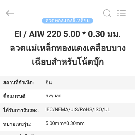
2026
Tianjin
Ruiyuan
Electric
Material
ลวดทองแดงสี่เหลี่ยม
Co,.Ltd.
All
Rights
EI / AIW 220 5.00 * 0.30 มม.
บ้าน
Reserved.
ลวดแม่เหล็กทองแดงเคลือบบาง
ผลิตภัณฑ์
เฉียบสำหรับโน้ตบุ๊ก
วิดีโอ
สถานที่กำเนิด:
จีน
Rvyuan
ชื่อแบรนด์:
เกี่ยว
IEC/NEMA/JIS/RoHS/ISO/UL
ได้รับการรับรอง:
กับ
5.00mm*0.30mm
หมายเลขรุ่น:
เรา