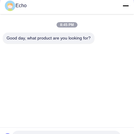
Super 1.8mmx0.2mm UL AIW สายแบนทองแดงเคลือบด้วยเอ็มเอ
Echo
ลสําหรับมอเตอร์
UEWH ลวดทองแดงอาบน้ำยารูปสี่เหลี่ยมผืนผ้าขนาดบางพิเศษ 1.5
8:45 PM
มม. x 0.1 มม. สำหรับม้วน
Good day, what product are you looking for?
หมวดหมู่ยอดนิยม
ทั้งหมด
ลวดทองแดงเคลือบ
ลวดทองแดงสี่เหลี่ยม
ลวดทองแดงเคลือบ
ลวดแม่เหล็ก
ละเอียดพิเศษ
Ustc Litz Wire
FIW ลวด
ลวดเชื่อมตัวเอง
ลวดทองแดง Litz