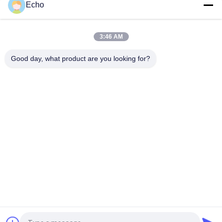
Super 1.8mmx0.2mm UL AIW สายแบนทองแดงเคลือบด้วยเอ็มเอ
Echo
ลสําหรับมอเตอร์
UEWH ลวดทองแดงอาบน้ำยารูปสี่เหลี่ยมผืนผ้าขนาดบางพิเศษ 1.5
3:46 AM
มม. x 0.1 มม. สำหรับม้วน
Good day, what product are you looking for?
หมวดหมู่ยอดนิยม
ทั้งหมด
ลวดทองแดงเคลือบ
ลวดทองแดงสี่เหลี่ยม
ลวดทองแดงเคลือบ
ลวดแม่เหล็ก
ละเอียดพิเศษ
Ustc Litz Wire
FIW ลวด
ลวดเชื่อมตัวเอง
ลวดทองแดง Litz