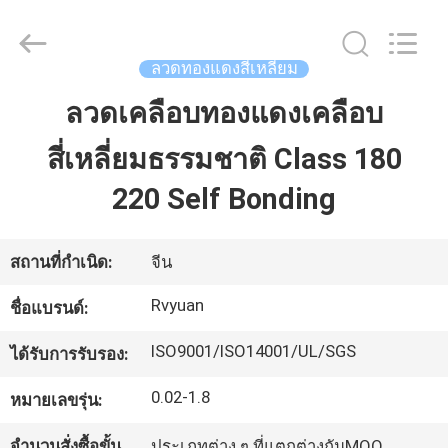
2026
Tianjin
Ruiyuan
Electric
Material
ลวดทองแดงสี่เหลี่ยม
Co,.Ltd.
All
Rights
ลวดเคลือบทองแดงเคลือบ
บ้าน
Reserved.
สี่เหลี่ยมธรรมชาติ Class 180
ผลิตภัณฑ์
220 Self Bonding
วิดีโอ
สถานที่กำเนิด:
จีน
Rvyuan
ชื่อแบรนด์:
เกี่ยว
ISO9001/ISO14001/UL/SGS
ได้รับการรับรอง:
กับ
0.02-1.8
หมายเลขรุ่น:
เรา
จำนวนสั่งซื้อขั้น
ประเภทต่าง ๆ ที่แตกต่างกันMOQ