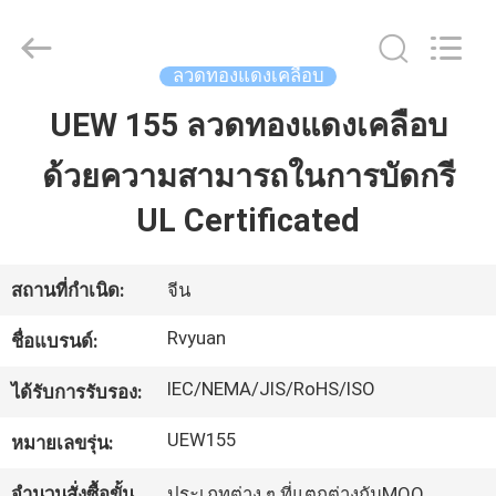
2026
Tianjin
Ruiyuan
Electric
Material
ลวดทองแดงเคลือบ
Co,.Ltd.
All
Rights
UEW 155 ลวดทองแดงเคลือบ
บ้าน
Reserved.
ด้วยความสามารถในการบัดกรี
ผลิตภัณฑ์
UL Certificated
วิดีโอ
สถานที่กำเนิด:
จีน
Rvyuan
ชื่อแบรนด์:
เกี่ยว
IEC/NEMA/JIS/RoHS/ISO
ได้รับการรับรอง:
กับ
UEW155
หมายเลขรุ่น:
เรา
จำนวนสั่งซื้อขั้น
ประเภทต่าง ๆ ที่แตกต่างกันMOQ