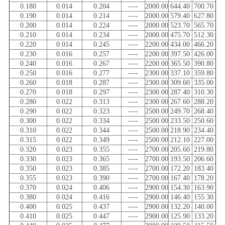
0.180
0.014
0.204
----
2000.00
644.40
700.70
0.190
0.014
0.214
----
2000.00
579.40
627.80
0.200
0.014
0.224
----
2000.00
523.70
565.70
0.210
0.014
0.234
----
2000.00
475.70
512.30
0.220
0.014
0.245
----
2200.00
434.00
466.20
0.230
0.016
0.257
----
2200.00
397.50
426.00
0.240
0.016
0.267
----
2200.00
365.50
390.80
0.250
0.016
0.277
----
2300.00
337.10
359.80
0.260
0.018
0.287
----
2300.00
309.60
335.00
0.270
0.018
0.297
----
2300.00
287.40
310.30
0.280
0.022
0.313
----
2300.00
267.60
288.20
0.290
0.022
0.323
----
2500.00
249.70
268.40
0.300
0.022
0.334
----
2500.00
233.50
250.60
0.310
0.022
0.344
----
2500.00
218.90
234.40
0.315
0.022
0.349
----
2500.00
212.10
227.00
0.320
0.023
0.355
----
2700.00
205.60
219.80
0.330
0.023
0.365
----
2700.00
193.50
206.60
0.350
0.023
0.385
----
2700.00
172.20
183.40
0.355
0.023
0.390
----
2700.00
167.40
178.20
0.370
0.024
0.406
----
2900.00
154.30
163.90
0.380
0.024
0.416
----
2900.00
146.40
155.30
0.400
0.025
0.437
----
2900.00
132.20
140.00
0.410
0.025
0.447
----
2900.00
125.90
133.20