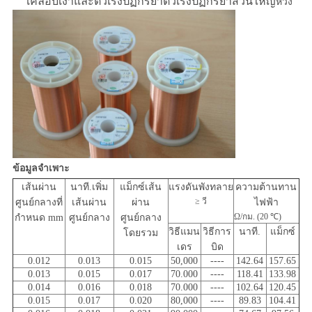
เคลือบเงาและตัวเร่งปฏิกิริยาตัวเร่งปฏิกิริยาส่วนใหญ่
ห่วง
ข้อมูลจำเพาะ
เส้นผ่าน
นาที.เพิ่ม
แม็กซ์เส้น
แรงดันพังทลาย
ความต้านทาน
≥ วี
ศูนย์กลางที่
เส้นผ่าน
ผ่าน
ไฟฟ้า
Ω/กม. (20 ℃)
กำหนด mm
ศูนย์กลาง
ศูนย์กลาง
วิธีแมน
วิธีการ
นาที.
แม็กซ์
โดยรวม
เดร
บิด
0.012
0.013
0.015
50,000
----
142.64
157.65
0.013
0.015
0.017
70.000
----
118.41
133.98
0.014
0.016
0.018
70.000
----
102.64
120.45
0.015
0.017
0.020
80,000
----
89.83
104.41