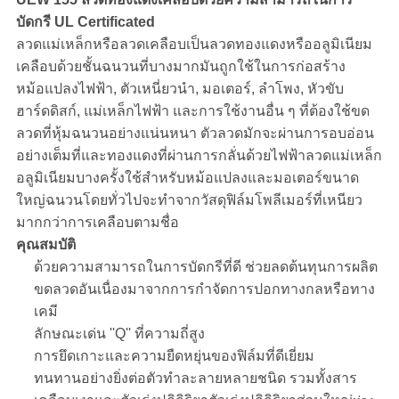
บัดกรี UL Certificated
ลวดแม่เหล็กหรือลวดเคลือบเป็นลวดทองแดงหรืออลูมิเนียม
เคลือบด้วยชั้นฉนวนที่บางมากมันถูกใช้ในการก่อสร้าง
หม้อแปลงไฟฟ้า, ตัวเหนี่ยวนำ, มอเตอร์, ลำโพง, หัวขับ
ฮาร์ดดิสก์, แม่เหล็กไฟฟ้า และการใช้งานอื่น ๆ ที่ต้องใช้ขด
ลวดที่หุ้มฉนวนอย่างแน่นหนา ตัวลวดมักจะผ่านการอบอ่อน
อย่างเต็มที่และทองแดงที่ผ่านการกลั่นด้วยไฟฟ้าลวดแม่เหล็ก
อลูมิเนียมบางครั้งใช้สำหรับหม้อแปลงและมอเตอร์ขนาด
ใหญ่ฉนวนโดยทั่วไปจะทำจากวัสดุฟิล์มโพลีเมอร์ที่เหนียว
มากกว่าการเคลือบตามชื่อ
คุณสมบัติ
ด้วยความสามารถในการบัดกรีที่ดี ช่วยลดต้นทุนการผลิต
ขดลวดอันเนื่องมาจากการกำจัดการปอกทางกลหรือทาง
เคมี
ลักษณะเด่น ''Q'' ที่ความถี่สูง
การยึดเกาะและความยืดหยุ่นของฟิล์มที่ดีเยี่ยม
ทนทานอย่างยิ่งต่อตัวทำละลายหลายชนิด รวมทั้งสาร