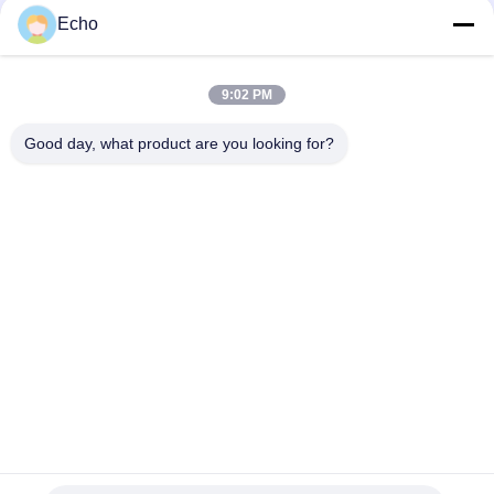
Echo
0.011 มม. 2UEW155 ลวดทองแดงเคลือบสำหรับขดลวดมอเตอร์
Ruiyuan Super Super Thin Winding Coils ลวดทองแดงเคลือบฟัน
9:02 PM
0.012mm-0.08 มม.
Good day, what product are you looking for?
หมวดหมู่ยอดนิยม
ทั้งหมด
ลวดทองแดงเคลือบ
ลวดทองแดงสี่เหลี่ยม
ลวดทองแดงเคลือบ
ลวดแม่เหล็ก
ละเอียดพิเศษ
Ustc Litz Wire
FIW ลวด
ลวดเชื่อมตัวเอง
ลวดทองแดง Litz