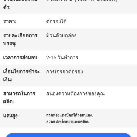
ต่ำ:
ทัวร์
ราคา:
ต่อรองได้
โรงงาน
รายละเอียดการ
ม้วนด้วยกล่อง
บรรจุ:
ควบคุม
เวลาการส่งมอบ:
2-15 วันทำการ
คุณภาพ
เงื่อนไขการชำระ
การเจรจาต่อรอง
เงิน:
ติดต่อ
สามารถในการ
สนองความต้องการของคุณ
ผลิต:
เรา
,
แสงสูง:
ลวดทองแดงบัดกรีด้วยตนเอง
ลวดแม่เหล็กทองแดงเคลือบ
ข่าว