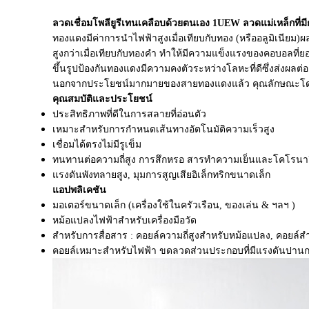
ลวดเชื่อมโพลียูรีเทนเคลือบด้วยตนเอง 1UEW ลวดแม่เหล็กที่ม
ทองแดงมีค่าการนำไฟฟ้าสูงเมื่อเทียบกับทอง (หรืออลูมิเนียม)ผ
สูงกว่าเมื่อเทียบกับทองคำ ทำให้มีความแข็งแรงของคอบอลที่ย
ขึ้นรูปป้องกันทองแดงมีความคงตัวระหว่างโลหะที่ดีซึ่งส่งผลต่
นอกจากประโยชน์มากมายของสายทองแดงแล้ว คุณลักษณะโดยธร
คุณสมบัติและประโยชน์
ประสิทธิภาพที่ดีในการสลายที่อ่อนตัว
เหมาะสำหรับการกำหนดเส้นทางอัตโนมัติความเร็วสูง
เชื่อมได้ตรงไม่มีรูเข็ม
ทนทานต่อความถี่สูง การสึกหรอ สารทำความเย็นและโคโรนาอิ
แรงดันพังทลายสูง, มุมการสูญเสียอิเล็กทริกขนาดเล็ก
แอปพลิเคชัน
มอเตอร์ขนาดเล็ก (เครื่องใช้ในครัวเรือน, ของเล่น & ฯลฯ )
หม้อแปลงไฟฟ้าสำหรับเครื่องมือวัด
สำหรับการสื่อสาร : คอยล์ความถี่สูงสำหรับหม้อแปลง, คอยล์
คอยล์เหมาะสำหรับไฟฟ้า ขดลวดส่วนประกอบที่มีแรงดันปานกล