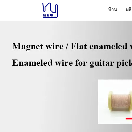
บ้าน
ผล