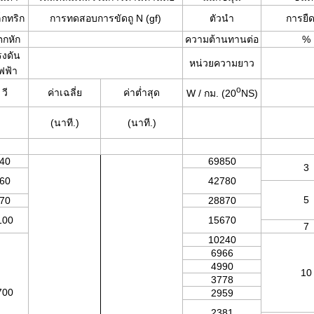
ล็กทริก
การทดสอบการขัดถู N (gf)
ตัวนำ
การยืด
กหัก
ความต้านทานต่อ
%
งดัน
หน่วยความยาว
ฟฟ้า
o
วี
ค่าเฉลี่ย
ค่าต่ำสุด
W / กม. ​​(20
NS)
(นาที.)
(นาที.)
40
69850
3
60
42780
5
70
28870
100
15670
7
10240
6966
4990
10
3778
700
2959
2381