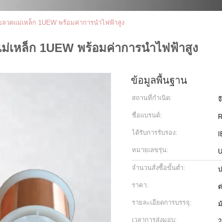
้วยลวดแม่เหล็ก 1UEW พร้อมค่าการนำไฟฟ้าสูง
ดแม่เหล็ก 1UEW พร้อมค่าการนำไฟฟ้าสูง
ข้อมูลพื้นฐาน
สถานที่กำเนิด:
จ
ชื่อแบรนด์:
R
ได้รับการรับรอง:
I
หมายเลขรุ่น:
จำนวนสั่งซื้อขั้นต่ำ:
ป
ราคา:
ต
รายละเอียดการบรรจุ:
ม
เวลาการส่งมอบ:
2