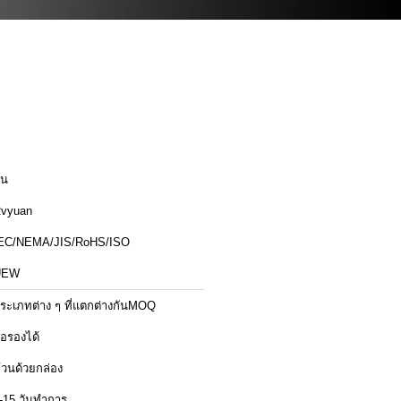
ีน
vyuan
EC/NEMA/JIS/RoHS/ISO
UEW
ระเภทต่าง ๆ ที่แตกต่างกันMOQ
่อรองได้
้วนด้วยกล่อง
-15 วันทำการ