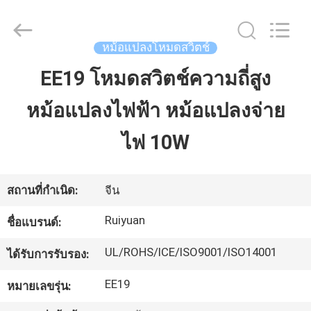
2026
Tianjin
Ruiyuan
Electric
Material
หม้อแปลงโหมดสวิตช์
Co,.Ltd.
All
Rights
EE19 โหมดสวิตช์ความถี่สูง
บ้าน
Reserved.
หม้อแปลงไฟฟ้า หม้อแปลงจ่าย
ผลิตภัณฑ์
ไฟ 10W
วิดีโอ
สถานที่กำเนิด:
จีน
Ruiyuan
ชื่อแบรนด์:
เกี่ยว
UL/ROHS/ICE/ISO9001/ISO14001
ได้รับการรับรอง:
กับ
EE19
หมายเลขรุ่น:
เรา