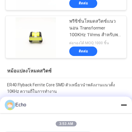
ติดต่อ
พรีซิชั่นโหมดสวิตช์แนว
นอน Transformer
100KHz 1Vrms สำหรับพา
วเวอร์ซัพพลาย
ต่อรองได้ MOQ:1000 ชิ้น
ติดต่อ
หม้อแปลงโหมดสวิตช์
ER40 Flyback Ferrite Core SMD ตัวเหนี่ยวนำพลังงานแนวตั้ง
10KHz ความถี่ในการทำงาน
Echo
AC MnZn Power Ferrite Core Transformer 3 - 5W กำลังไฟขนาด
เล็กความถี่สูง
3:53 AM
หม้อแปลงโหมดสวิตช์แนวนอน 60 - 80W MnZn Power Ferrite
Core Material