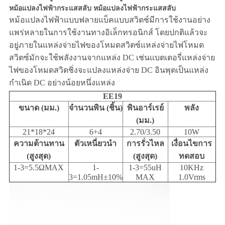
หม้อแปลงไฟฟ้ากระแสสลับ หม้อแปลงไฟฟ้ากระแสสลับ
หม้อแปลงไฟฟ้าแบบฟลายแบ็คแบบสวิตช์มีการใช้งานอย่าง
แพร่หลายในการใช้งานทางอิเล็กทรอนิกส์ โดยปกติแล้วจะ
อยู่ภายในแหล่งจ่ายไฟของโหมดสวิตซ์แหล่งจ่ายไฟโหมด
สวิตซ์มักจะใช้พลังงานจากแหล่ง DC เช่นแบตเตอรี่แหล่งจ่าย
ไฟของโหมดสวิตชิ่งจะแปลงแหล่งจ่าย DC อินพุตเป็นแหล่ง
กำเนิด DC อย่างน้อยหนึ่งแหล่ง
EE19
ขนาด (มม.)
จำนวนพิน (ชิ้น)
พินอาร์เรย์
พลัง
(มม.)
21*18*24
6+4
2.70/3.50
10W
ความต้านทาน
ตัวเหนี่ยวนำ
การรั่วไหล
เงื่อนไขการ
(สูงสุด)
(สูงสุด)
ทดสอบ
1-3=5.5ΩMAX
1-
1-3=55uH
10KHz
3=1.05mH±10%
MAX
1.0Vrms