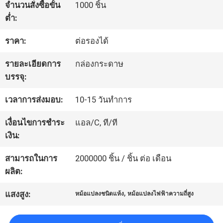
จำนวนสั่งซื้อขั้น
1000 ชิ้น
ต่ำ:
ทัวร์
ราคา:
ต่อรองได้
โรงงาน
รายละเอียดการ
กล่องกระดาษ
บรรจุ:
ควบคุม
เวลาการส่งมอบ:
10-15 วันทำการ
คุณภาพ
เงื่อนไขการชำระ
แอล/C, ที/ที
เงิน:
ติดต่อ
สามารถในการ
2000000 ชิ้น / ชิ้น ต่อ เดือน
เรา
ผลิต:
,
แสงสูง:
หม้อแปลงชนิดแห้ง
หม้อแปลงไฟฟ้าความถี่สูง
ข่าว