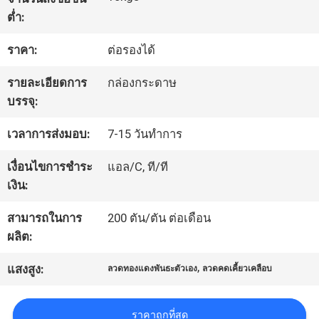
ต่ำ:
ทัวร์
ราคา:
ต่อรองได้
โรงงาน
รายละเอียดการ
กล่องกระดาษ
บรรจุ:
ควบคุม
เวลาการส่งมอบ:
7-15 วันทำการ
คุณภาพ
เงื่อนไขการชำระ
แอล/C, ที/ที
เงิน:
ติดต่อ
สามารถในการ
200 ตัน/ตัน ต่อเดือน
ผลิต:
เรา
,
แสงสูง:
ลวดทองแดงพันธะตัวเอง
ลวดคดเคี้ยวเคลือบ
ข่าว
ราคาถูกที่สุด