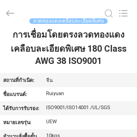
2026
Tianjin
Ruiyuan
Electric
Material
ลวดทองแดงเคลือบละเอียดพิเศษ
Co,.Ltd.
All
Rights
การเชื่อมโดยตรงลวดทองแดง
บ้าน
Reserved.
เคลือบละเอียดพิเศษ 180 Class
ผลิตภัณฑ์
AWG 38 ISO9001
วิดีโอ
สถานที่กำเนิด:
จีน
Ruiyuan
ชื่อแบรนด์:
เกี่ยว
ISO9001/ISO14001 /UL/SGS
ได้รับการรับรอง:
กับ
UEW
หมายเลขรุ่น:
เรา
10kgs
จำนวนสั่งซื้อขั้น