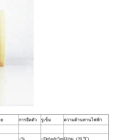
าย
การยืดตัว
รูเข็ม
ความต้านทานไฟฟ้า
≥%
≤Default/5m
Ω/กม. (20 ℃)