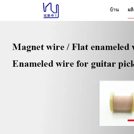
บ้าน
ผล