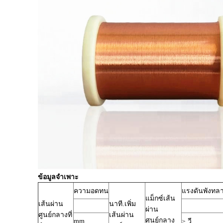
ข้อมูลจำเพาะ
ความอดทน
แรงดันพังทล
แม็กซ์เส้น
เส้นผ่าน
นาที.เพิ่ม
ผ่าน
ศูนย์กลางที่
เส้นผ่าน
ศูนย์กลาง
mm
≥ วี