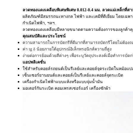
ลวดทองแดงเคลือบพิเศษพิเศษ 0.012-0.4 มม. ลวดแม่เหล็กที่
ผลิตภัณฑ์มีสมรรถนะทางกล ไฟฟ้า และเคมีที่ดีเยี่ยม โดยเฉพ
กำเนิดไฟฟ้า, ฯลฯ.
ลวดทองแดงเคลือบมีหลายขนาดตามความต้องการของลูกค้าคุณ
คุณสมบัติและประโยชน์
ความสามารถในการบัดกรีที่ดีมากที่สามารถบัดกรีโดยไม่ต้อง
ค่า tg δ น้อยภายใต้อุปกรณ์อิเล็กทรอนิกส์ความถี่สูง
ง่ายต่อการย้อมด้วยสีต่างๆ เพื่อระบุวัตถุประสงค์เมื่อทำการบัดกร
แอปพลิเคชั่น
ใช้สำหรับคอยล์รถยนต์เป็นรีเลย์และคอยล์จุดระเบิดในหม้อแป
เซ็นเซอร์ยานยนต์และคอยล์เป็นรีเลย์และคอยล์จุดระเบิด
เครื่องกำเนิดไฟฟ้าแบบแห้งหรือแบบจุ่มน้ำมัน
มอเตอร์กันระเบิด คอมเพรสเซอร์แอร์ เครื่องซักผ้า