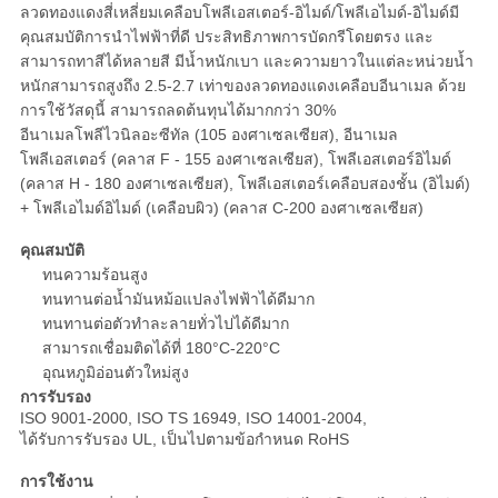
ลวดทองแดงสี่เหลี่ยมเคลือบโพลีเอสเตอร์-อิไมด์/โพลีเอไมด์-อิไมด์มี
คุณสมบัติการนำไฟฟ้าที่ดี ประสิทธิภาพการบัดกรีโดยตรง และ
สามารถทาสีได้หลายสี มีน้ำหนักเบา และความยาวในแต่ละหน่วยน้ำ
หนักสามารถสูงถึง 2.5-2.7 เท่าของลวดทองแดงเคลือบอีนาเมล ด้วย
การใช้วัสดุนี้ สามารถลดต้นทุนได้มากกว่า 30%
อีนาเมลโพลีไวนิลอะซีทัล (105 องศาเซลเซียส), อีนาเมล
โพลีเอสเตอร์ (คลาส F - 155 องศาเซลเซียส), โพลีเอสเตอร์อิไมด์
(คลาส H - 180 องศาเซลเซียส), โพลีเอสเตอร์เคลือบสองชั้น (อิไมด์)
+ โพลีเอไมด์อิไมด์ (เคลือบผิว) (คลาส C-200 องศาเซลเซียส)
คุณสมบัติ
ทนความร้อนสูง
ทนทานต่อน้ำมันหม้อแปลงไฟฟ้าได้ดีมาก
ทนทานต่อตัวทำละลายทั่วไปได้ดีมาก
สามารถเชื่อมติดได้ที่ 180°C-220°C
อุณหภูมิอ่อนตัวใหม่สูง
การรับรอง
ISO 9001-2000, ISO TS 16949, ISO 14001-2004,
ได้รับการรับรอง UL, เป็นไปตามข้อกำหนด RoHS
การใช้งาน