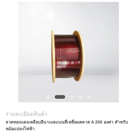
ขอ
อ้าง
แผนผัง
เว็บไซต์
PRIVACY
POLICY
รายละเอียดสินค้า
ลวดทองแดงเคลือบอีนาเมลแบนสี่เหลี่ยมคลาส A 200 องศา สำหรับ
หม้อแปลงไฟฟ้า