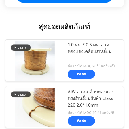
สุดยอดผลิตภัณฑ์
1.0 มม. * 0.5 มม. ลวด
ทองแดงเคลือบสี่เหลี่ยม
ต่อรองได้ MOQ:20กิโลกรัม/กิโลกรัม
ติดต่อ
AIW ลวดเคลือบทองแดง
ทรงสี่เหลี่ยมผืนผ้า Class
220 2.0*1.0mm
ต่อรองได้ MOQ:10 กิโลกรัม/กิโลกรัม
ติดต่อ