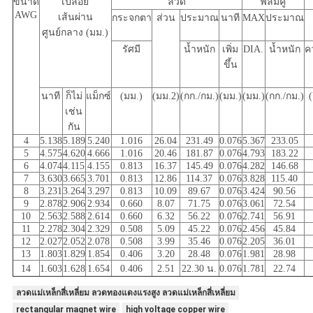
ขนาด
เปลือย
ลวด
ฟิล์มคู่
AWG
เส้นผ่าน
กระจกตา
ส่วน
ประมาณ
นาที
MAX
ประมาณ
ศูนย์กลาง (มม.)
รัศมี
น้ำหนัก
เพิ่ม
DIA.
น้ำหนัก
ค
ขึ้น
นาที
ก็ไม่
แม็กซ์
(มม.)
(มม.2)
(กก./กม.)
(มม.)
(มม.)
(กก./กม.)
เช่น
กัน
4
5.138
5.189
5.240
1.016
26.04
231.49
0.076
5.367
233.05
5
4.575
4.620
4.666
1.016
20.46
181.87
0.076
4.793
183.22
6
4.074
4.115
4.155
0.813
16.37
145.49
0.076
4.282
146.68
7
3.630
3.665
3.701
0.813
12.86
114.37
0.076
3.828
115.40
8
3.231
3.264
3.297
0.813
10.09
89.67
0.076
3.424
90.56
9
2.878
2.906
2.934
0.660
8.07
71.75
0.076
3.061
72.54
10
2.563
2.588
2.614
0.660
6.32
56.22
0.076
2.741
56.91
11
2.278
2.304
2.329
0.508
5.09
45.22
0.076
2.456
45.84
12
2.027
2.052
2.078
0.508
3.99
35.46
0.076
2.205
36.01
13
1.803
1.829
1.854
0.406
3.20
28.48
0.076
1.981
28.98
14
1.603
1.628
1.654
0.406
2.51
22.30 น.
0.076
1.781
22.74
ลวดแม่เหล็กสี่เหลี่ยม ลวดทองแดงแรงสูง ลวดแม่เหล็กสี่เหลี่ยม
rectangular magnet wire
high voltage copper wire