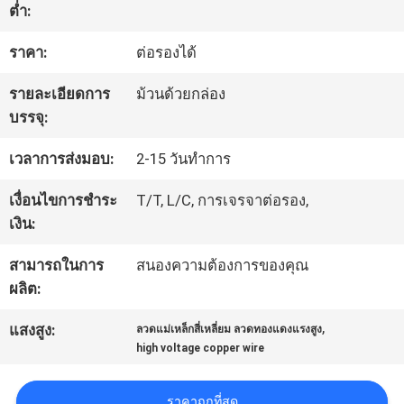
ต่ำ:
ทัวร์
ราคา:
ต่อรองได้
โรงงาน
รายละเอียดการ
ม้วนด้วยกล่อง
บรรจุ:
ควบคุม
เวลาการส่งมอบ:
2-15 วันทำการ
คุณภาพ
เงื่อนไขการชำระ
T/T, L/C, การเจรจาต่อรอง,
เงิน:
สามารถในการ
สนองความต้องการของคุณ
ติดต่อ
ผลิต:
เรา
,
แสงสูง:
ลวดแม่เหล็กสี่เหลี่ยม ลวดทองแดงแรงสูง
high voltage copper wire
ข่าว
ราคาถูกที่สุด