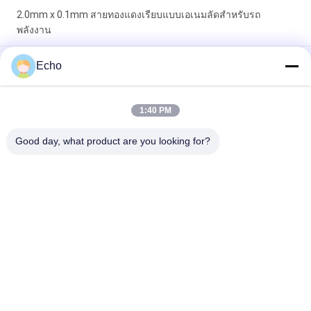
2.0mm x 0.1mm สายทองแดงเรียบแบบเอเนมลัดสําหรับรถ
พลังงาน
Super 1.8mmx0.2mm UL AIW สายแบนทองแดงเคลือบด้วยเอ็มเอ
Echo
ลสําหรับมอเตอร์
UEWH ลวดทองแดงอาบน้ำยารูปสี่เหลี่ยมผืนผ้าขนาดบางพิเศษ 1.5
1:40 PM
มม. x 0.1 มม. สำหรับม้วน
Good day, what product are you looking for?
หมวดหมู่ยอดนิยม
ทั้งหมด
ลวดทองแดงเคลือบ
ลวดทองแดงสี่เหลี่ยม
ลวดทองแดงเคลือบ
ลวดแม่เหล็ก
ละเอียดพิเศษ
Ustc Litz Wire
FIW ลวด