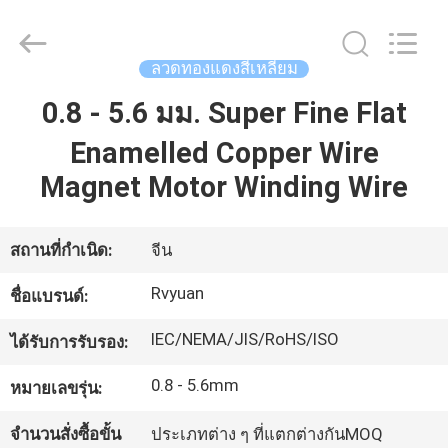
2026
Tianjin
Ruiyuan
Electric
Material
ลวดทองแดงสี่เหลี่ยม
Co,.Ltd.
All
Rights
0.8 - 5.6 มม. Super Fine Flat
บ้าน
Reserved.
Enamelled Copper Wire
Magnet Motor Winding Wire
ผลิตภัณฑ์
สถานที่กำเนิด:
จีน
วิดีโอ
Rvyuan
ชื่อแบรนด์:
เกี่ยว
IEC/NEMA/JIS/RoHS/ISO
ได้รับการรับรอง:
กับ
0.8 - 5.6mm
หมายเลขรุ่น:
เรา
จำนวนสั่งซื้อขั้น
ประเภทต่าง ๆ ที่แตกต่างกันMOQ