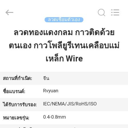
2026
Tianjin
Ruiyuan
Electric
Material
ลวดเชื่อมตัวเอง
Co,.Ltd.
All
Rights
ลวดทองแดงกลม กาวติดด้วย
บ้าน
Reserved.
ตนเอง กาวโพลียูรีเทนเคลือบแม่
ผลิตภัณฑ์
เหล็ก Wire
วิดีโอ
สถานที่กำเนิด:
จีน
Rvyuan
ชื่อแบรนด์:
เกี่ยว
IEC/NEMA/JIS/RoHS/ISO
ได้รับการรับรอง:
กับ
0.4-0.8mm
หมายเลขรุ่น:
เรา