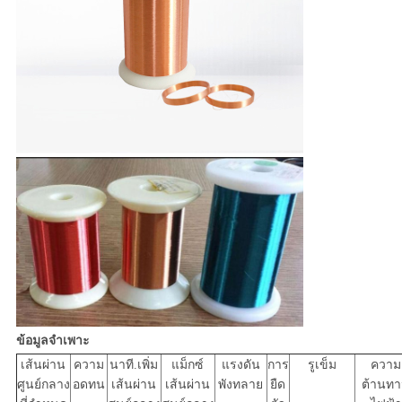
ข้อมูลจำเพาะ
เส้นผ่าน
ความ
นาที.เพิ่ม
แม็กซ์
แรงดัน
การ
รูเข็ม
ความ
ศูนย์กลาง
อดทน
เส้นผ่าน
เส้นผ่าน
พังทลาย
ยืด
ต้านท