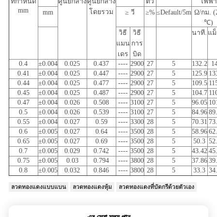
ที่กำหนด
ศูนย์กลาง
ศูนย์กลาง
ตัว
ไฟฟ้า
mm
โดยรวม
mm
≥ วี
≥%
≤Default/5m
Ω/กม. (
℃)
วิธี
วิธี
นาที.
แม็
แมน
การ
เดร
บิด
0.4
±0.004
0.025
0.437
----
2900
27
5
132.2
1
0.41
±0.004
0.025
0.447
----
2900
27
5
125.9
13
0.44
±0.004
0.025
0.477
----
2900
27
5
109.5
11
0.45
±0.004
0.025
0.487
----
2900
27
5
104.7
11
0.47
±0.004
0.026
0.508
----
3100
27
5
96.05
10
0.5
±0.004
0.026
0.539
----
3100
27
5
84.96
89
0.55
±0.004
0.027
0.59
----
3300
28
5
70.31
73
0.6
±0.005
0.027
0.64
----
3500
28
5
58.96
62
0.65
±0.005
0.027
0.69
----
3500
28
5
50.3
52
0.7
±0.005
0.029
0.742
----
3500
28
5
43.42
45
0.75
±0.005
0.03
0.794
----
3800
28
5
37.86
39
0.8
±0.005
0.032
0.846
----
3800
28
5
33.3
34
ลวดทองแดงแบบแบน
ลวดทองแดงหุ้ม
ลวดทองแดงที่บัดกรีด้วยตัวเอง