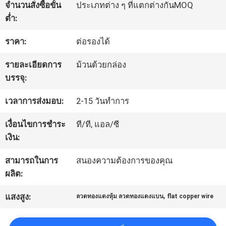
จำนวนสั่งซื้อขั้น
ประเภทต่าง ๆ ที่แตกต่างกันMOQ
ต่ำ:
ทัวร์
ราคา:
ต่อรองได้
โรงงาน
รายละเอียดการ
ม้วนด้วยกล่อง
บรรจุ:
ควบคุม
เวลาการส่งมอบ:
2-15 วันทำการ
คุณภาพ
เงื่อนไขการชำระ
ที/ที, แอล/ซี
เงิน:
ติดต่อ
สามารถในการ
สนองความต้องการของคุณ
เรา
ผลิต:
,
แสงสูง:
ลวดทองแดงหุ้ม ลวดทองแดงแบน
flat copper wire
ข่าว