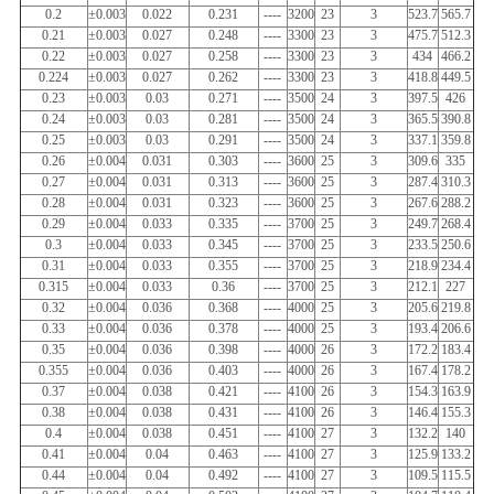
0.2
±0.003
0.022
0.231
----
3200
23
3
523.7
565.7
0.21
±0.003
0.027
0.248
----
3300
23
3
475.7
512.3
0.22
±0.003
0.027
0.258
----
3300
23
3
434
466.2
0.224
±0.003
0.027
0.262
----
3300
23
3
418.8
449.5
0.23
±0.003
0.03
0.271
----
3500
24
3
397.5
426
0.24
±0.003
0.03
0.281
----
3500
24
3
365.5
390.8
0.25
±0.003
0.03
0.291
----
3500
24
3
337.1
359.8
0.26
±0.004
0.031
0.303
----
3600
25
3
309.6
335
0.27
±0.004
0.031
0.313
----
3600
25
3
287.4
310.3
0.28
±0.004
0.031
0.323
----
3600
25
3
267.6
288.2
0.29
±0.004
0.033
0.335
----
3700
25
3
249.7
268.4
0.3
±0.004
0.033
0.345
----
3700
25
3
233.5
250.6
0.31
±0.004
0.033
0.355
----
3700
25
3
218.9
234.4
0.315
±0.004
0.033
0.36
----
3700
25
3
212.1
227
0.32
±0.004
0.036
0.368
----
4000
25
3
205.6
219.8
0.33
±0.004
0.036
0.378
----
4000
25
3
193.4
206.6
0.35
±0.004
0.036
0.398
----
4000
26
3
172.2
183.4
0.355
±0.004
0.036
0.403
----
4000
26
3
167.4
178.2
0.37
±0.004
0.038
0.421
----
4100
26
3
154.3
163.9
0.38
±0.004
0.038
0.431
----
4100
26
3
146.4
155.3
0.4
±0.004
0.038
0.451
----
4100
27
3
132.2
140
0.41
±0.004
0.04
0.463
----
4100
27
3
125.9
133.2
0.44
±0.004
0.04
0.492
----
4100
27
3
109.5
115.5