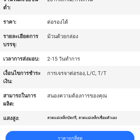
ต่ำ:
ทัวร์
ราคา:
ต่อรองได้
โรงงาน
รายละเอียดการ
ม้วนด้วยกล่อง
บรรจุ:
ควบคุม
เวลาการส่งมอบ:
2-15 วันทำการ
คุณภาพ
เงื่อนไขการชำระ
การเจรจาต่อรอง, L/C, T/T
เงิน:
ติดต่อ
สามารถในการ
สนองความต้องการของคุณ
ผลิต:
เรา
,
แสงสูง:
ลวดแม่เหล็กบัดกรี
ลวดแม่เหล็กเชื่อมตัวเอง
ข่าว
ราคาถูกที่สุด