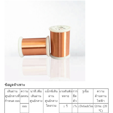
ข้อมูลจำเพาะ
เส้นผ่าน
ความ
นาที.เพิ่ม
แม็กซ์เส้น
แรงดันพัง
การ
รูเข็ม
ความ
ศูนย์กลางที่
อดทน
เส้นผ่าน
ผ่าน
ทลาย
ยืด
ต้านทาน
กำหนด mm
ศูนย์กลาง
ศูนย์กลาง
ตัว
ไฟฟ้า
โดยรวม
mm
≥ วี
≥%
≤Default/5m
Ω/กม. (20
℃)