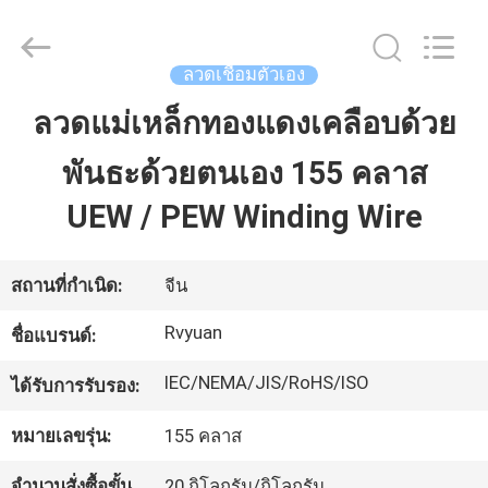
2026
Tianjin
Ruiyuan
Electric
Material
ลวดเชื่อมตัวเอง
Co,.Ltd.
All
Rights
ลวดแม่เหล็กทองแดงเคลือบด้วย
บ้าน
Reserved.
พันธะด้วยตนเอง 155 คลาส
ผลิตภัณฑ์
UEW / PEW Winding Wire
วิดีโอ
สถานที่กำเนิด:
จีน
Rvyuan
ชื่อแบรนด์:
เกี่ยว
IEC/NEMA/JIS/RoHS/ISO
ได้รับการรับรอง:
กับ
หมายเลขรุ่น:
155 คลาส
เรา
จำนวนสั่งซื้อขั้น
20 กิโลกรัม/กิโลกรัม