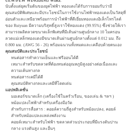
UEW/PEW WINGDING WIRE
นับตั้งแต่ยุคเริ่มต้นของยุคไฟฟ้า ทองแดงได้รับการยอมรับว่ามี
คุณสมบัติพิเศษและมีประโยชน์ในการใช้งานไฟฟ้าทองแดงเป็นวัสดุที่
อ่อนตัวและเหนียวพร้อมการนำไฟฟ้าที่ดีเยี่ยมทองแดงอิเล็กโทรไลต์
ของ Ruiyuan มีความบริสุทธิ์สูงเราใช้ทองแดง (99.95%) ซึ่งช่วยให้เรา
สามารถผลิตลวดขนาดเล็กพิเศษที่มีเส้นผ่านศูนย์กลาง 10 ไมครอน
ลวดแม่เหล็กทองแดงมีขนาดเส้นผ่านศูนย์กลางตั้งแต่ 0.012 มม. ถึง
0.800 มม. (AWG 56 - 26) พร้อมฉนวนทั้งหมดและเคลือบด้วยตนเอง
คุณสมบัติและประโยชน์
ทนต่อสารทำความเย็นและฟรีออนได้ดี
เหมาะสำหรับขดลวดที่ต้องทนต่ออุณหภูมิสูงอย่างต่อเนื่องและ
ความเค้นทางกล
ทนต่อสารเคมีได้ดี
คุณสมบัติทางกลและเคมีที่โดดเด่น
แอปพลิเคชั่น
มอเตอร์ขนาดเล็ก (เครื่องใช้ในครัวเรือน, ของเล่น & ฯลฯ )
หม้อแปลงไฟฟ้าสำหรับเครื่องมือวัด
สำหรับการสื่อสาร : คอยล์ความถี่สูงสำหรับหม้อแปลง, คอยล์
สำหรับหม้อแปลงแหล่งพลังงาน
คอยล์เหมาะสำหรับไฟฟ้า ขดลวดส่วนประกอบที่มีแรงดันปาน
กลาง แรงดันสูง และอื่นๆ