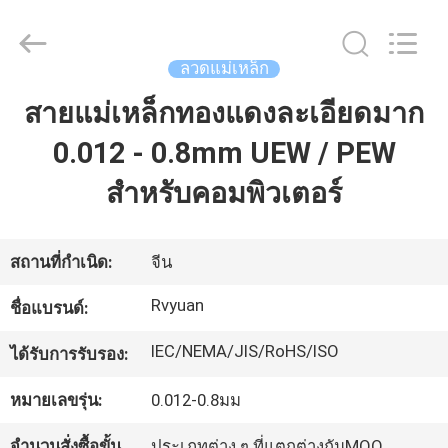
2026
Tianjin
Ruiyuan
Electric
Material
ลวดแม่เหล็ก
Co,.Ltd.
All
Rights
สายแม่เหล็กทองแดงละเอียดมาก
บ้าน
Reserved.
0.012 - 0.8mm UEW / PEW
ผลิตภัณฑ์
สําหรับคอมพิวเตอร์
วิดีโอ
สถานที่กำเนิด:
จีน
Rvyuan
ชื่อแบรนด์:
เกี่ยว
IEC/NEMA/JIS/RoHS/ISO
ได้รับการรับรอง:
กับ
หมายเลขรุ่น:
0.012-0.8มม
เรา
จำนวนสั่งซื้อขั้น
ประเภทต่าง ๆ ที่แตกต่างกันMOQ