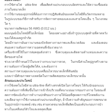
คอมพิวเตอร์
การใช้สายไฟ ultra-fine เพื่อผลิตส่วนประกอบแบบอัดสรรและให้ความเชื่อมต่อ
ภายในขนาดเล็ก
การใช้งานของอุปกรณ์ที่ต้องการการปฏิสัมพันธ์ของเทคโนโลยีที่นวัตกรรมหลาย
ในรูปแบบของวิธีการสําหรับการจัดการสายทองแดงและสายโลหะอื่น ๆ ในวงกลม
ใด ๆ
ขนาดการผลิตของ 56 AWG (0.012 มม.)
ผมมนุษย์เป็นโจทย์ที่ไม่เล็กน้อย โดยเฉพาะอย่างยิ่งถ้ารูปแบบสุดท้ายที่คาดหวัง
ของโค้ลแผลถูกจํากัด
โดยมีรายการอันยาวนานของปัจจัยทางกายภาพและสิ่งแวดล้อม และต้องตอบ
สนองความต้องการความอดทนที่เข้มงวดมาก
เครื่องจักรที่ใช้ในการล่อคลุมดังกล่าว ซึ่งควบคุมและติดตามตําแหน่งและความ
ยืดของสายไฟ
ช่วงเวลาที่กําหนดไว้ในระหว่างกระบวนการลวด, ในกรณีส่วนใหญ่ถูกสร้างตาม
ความต้องการโดยผู้ผลิตโค้ล, และต้องการ
สถานะการควบคุมและระบบเคลื่อนไหวขนาดเล็กที่ทันสมัย
แถลงว่ามีศักยภาพทางเทคนิคในการผลิตสอยขนาดเล็กขนาดนั้น
ลักษณะและประโยชน์
การใช้เทคโนโลยีสาย ultra-fine ที่สร้างสรรค์เปิดโอกาสใหม่ๆ ให้กับนักออกแบบ
ความต้องการที่เพิ่มขึ้นในการเข้าถึงบริเวณที่หนาแน่นมากของร่างกาย ในขณะที่
ลดการขัดแย้งกับการทํางานปกติของร่างกายให้น้อยที่สุดลดการบริโภคพลังงาน
และยืดอายุการใช้งานของส่วนประกอบที่ปลูก, ย้ําถึงความสําคัญของการลดขนาด
ในอุปกรณ์การแพทย์ เช่น เช่น สายลวดขนาดเล็กที่ผลิตเป็นองค์ประกอบการนํา
ทางในแคทีเตอร์หัวใจและหลอดเลือด