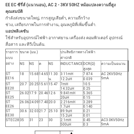
EE EC ซีรี่ส์ (แนวนอน), AC 2 - 3KV 50HZ หม้อแปลงความถี่สูง
คุณสมบัติ
ขอ
กำลังส่งขนาดใหญ่, การสูญเสียต่ำ, ความถี่กว้าง
ช่วง, เสถียรภาพในการทำงาน, อุณหภูมิที่เพิ่มขึ้นต่ำ.
อ้าง
แอปพลิเคชัน
ใช้สำหรับอุปกรณ์ไฟฟ้า อากาศยาน เครื่องส่ง คอมพิวเตอร์ อุปกรณ์
สื่อสาร และทีวีเป็นต้น.
แผนผัง
รายการ
ขนาด (มม.)
ประสิทธิภาพทางไฟฟ้า
แบบ
ค่าปกติ
เว็บไซต์
อย่าง
NS
NS
ค
NS
INDUCTANCE
DCR(Ω)
ความเป็นฉนวน
สูงสุด
ST
18
15.68
14.65
11.30
3.11mH
7.874
AC 2KV50Hz
EE16
5mA
น.
12.2uH
0.039
PRIVACY
ST
20.7
20.25
15.61
15.47
7mH
10.5
EE20
14.32uH
0.25
ST
26.02
17.9
20.46
12.6
9.841mH
5.365
POLICY
EE25
20uH
0.15
ST
26.06
24.09
17.40
20.0
2.216mH
3.289
EE26
1.7uH
0.140
ST
30.6
32.03
21.7
25.10
89.9uH
0.21
EE30
15.2uH
0.01
STEC28
35
31
23
30
2.1mH
0.45
AC3.0KV50Hz
5mA
500uH
0.3