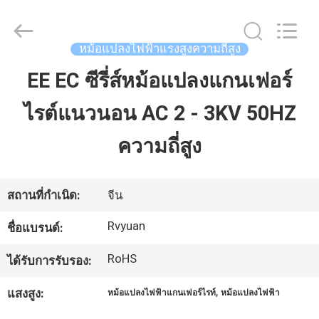
2026
Tianjin
Ruiyuan
Electric
Material
หม้อแปลงไฟฟ้าแรงสูงความถี่สูง
Co,.Ltd.
All
Rights
EE EC ซีรี่ส์หม้อแปลงแกนเฟอร์
บ้าน
Reserved.
ไรต์แนวนอน AC 2 - 3KV 50HZ
ผลิตภัณฑ์
ความถี่สูง
วิดีโอ
สถานที่กำเนิด:
จีน
Rvyuan
ชื่อแบรนด์:
เกี่ยว
RoHS
ได้รับการรับรอง:
กับ
,
แสงสูง:
หม้อแปลงไฟฟ้าแกนเฟอร์ไรท์
หม้อแปลงไฟฟ้า
เรา