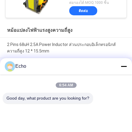
ต่อรองได้ MOQ:1000 ชิ้น
ติดต่อ
หม้อแปลงไฟฟ้าแรงสูงความถี่สูง
2 Pins 68uH 2.5A Power Inductor ส่วนประกอบอิเล็กทรอนิกส์
ความถี่สูง 12 * 15.5mm
200uH Toroidal Choke Inductor ผงเหล็ก Core Coil ตัวเหนี่ยวนำ
Echo
โหมดดิฟเฟอเรนเชียล
ตัวเหนี่ยวนำขดลวด Toroidal Smd 200uH ตัวเหนี่ยวนำกระแสไฟ
6:54 AM
แบบลวดพันแกนเฟอร์ไรต์
Good day, what product are you looking for?
หมวดหมู่ยอดนิยม
ทั้งหมด
ลวดทองแดงเคลือบ
ลวดทองแดงสี่เหลี่ยม