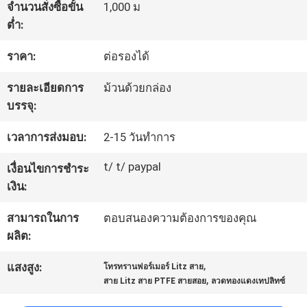
จำนวนสั่งซื้อขั้น
1,000 ม
ต่ำ:
ทัวร์
ราคา:
ต่อรองได้
โรงงาน
รายละเอียดการ
ม้วนด้วยกล่อง
บรรจุ:
ควบคุม
เวลาการส่งมอบ:
2-15 วันทำการ
คุณภาพ
t/ t/ paypal
เงื่อนไขการชำระ
เงิน:
ติดต่อ
สามารถในการ
ตอบสนองความต้องการของคุณ
เรา
ผลิต:
,
แสงสูง:
โทรทรานฟอร์เมอร์ Litz สาย
,
สาย Litz สาย PTFE สายสอย
ลวดทองแดงเทปลิทซ์
ข่าว