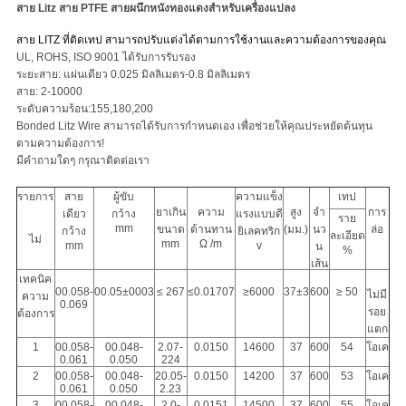
สาย Litz สาย PTFE สายผนึกหนังทองแดงสําหรับเครื่องแปลง
สาย LITZ ที่ติดเทป สามารถปรับแต่งได้ตามการใช้งานและความต้องการของคุณ
UL, ROHS, ISO 9001 ได้รับการรับรอง
ระยะสาย: แผ่นเดียว 0.025 มิลลิเมตร-0.8 มิลลิเมตร
สาย: 2-10000
ระดับความร้อน:155,180,200
Bonded Litz Wire สามารถได้รับการกําหนดเอง เพื่อช่วยให้คุณประหยัดต้นทุน
ตามความต้องการ!
มีคําถามใดๆ กรุณาติดต่อเรา
รายการ
สาย
ผู้ขับ
ความแข็ง
เทป
ยาเกิน
ความ
สูง
จํา
การ
เดียว
กว้าง
แรงแบบดี
ราย
mm
ขนาด
ต้านทาน
(มม.)
นว
ล่อ
กว้าง
ยิเลคทริก
ละเอียด
ไม่
mm
Ω /m
mm
v
น
%
เส้น
เทคนิค
00.058-
00.05±0003
≤ 267
≤0.01707
≥6000
37±3
600
≥ 50
ไม่มี
ความ
0.069
รอย
ต้องการ
แตก
1
00.058-
00.048-
2.07-
0.0150
14600
37
600
54
โอเค
0.061
0.050
224
2
00.058-
00.048-
20.05-
0.0150
14200
37
600
53
โอเค
0.061
0.050
2.23
3
00.058-
00.048-
2.0-
0.0151
14500
37
600
55
โอเค