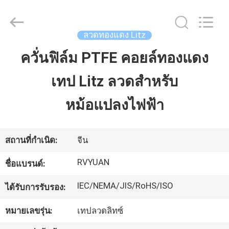
2026
Tianjin
Ruiyuan
Electric
Material
ลวดทองแดง Litz
Co,.Ltd.
All
Rights
ควั่นฟิล์ม PTFE คอยล์ทองแดง
บ้าน
Reserved.
เทป Litz ลวดสำหรับ
ผลิตภัณฑ์
หม้อแปลงไฟฟ้า
วิดีโอ
สถานที่กำเนิด:
จีน
RVYUAN
ชื่อแบรนด์:
เกี่ยว
IEC/NEMA/JIS/RoHS/ISO
ได้รับการรับรอง:
กับ
หมายเลขรุ่น:
เทปลวดลิทซ์
เรา