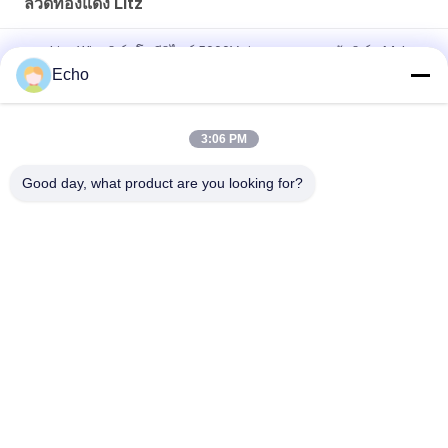
ลวดทองแดง Litz
เทป Litz Wire ฟิล์มโพลีอิไมด์ 5000V ห่อลวดทองแดงหุ้มฟิล์ม Mylar
Echo
ลวด Litz แบบกำหนดเอง 0.03mmx600/2000 Kapton เทปทองแดง
Litz Wire
3:06 PM
ลวดลิทซ์ที่ติดเทป 0.03 มม. x 600 ลวดทองแดงลิทซ์สำหรับการพัน
Good day, what product are you looking for?
หมวดหมู่ยอดนิยม
ทั้งหมด
ลวดทองแดงเคลือบ
ลวดทองแดงสี่เหลี่ยม
ลวดทองแดงเคลือบ
ลวดแม่เหล็ก
ละเอียดพิเศษ
Ustc Litz Wire
FIW ลวด